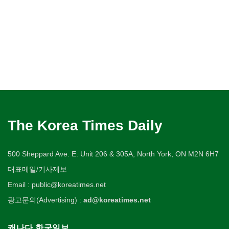
The Korea Times Daily
500 Sheppard Ave. E. Unit 206 & 305A, North York, ON M2N 6H7
대표메일/기사제보
Email : public@koreatimes.net
광고문의(Advertising) :
ad@koreatimes.net
캐나다 한국일보