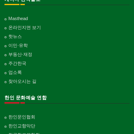
Masthead
온라인지면 보기
핫뉴스
이민·유학
부동산·재정
주간한국
업소록
찾아오시는 길
한인 문화예술 연합
한인문인협회
한인교향악단