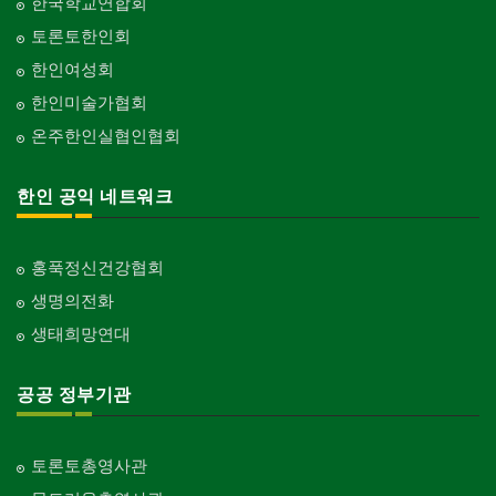
한국학교연합회
토론토한인회
한인여성회
한인미술가협회
온주한인실협인협회
한인 공익 네트워크
홍푹정신건강협회
생명의전화
생태희망연대
공공 정부기관
토론토총영사관