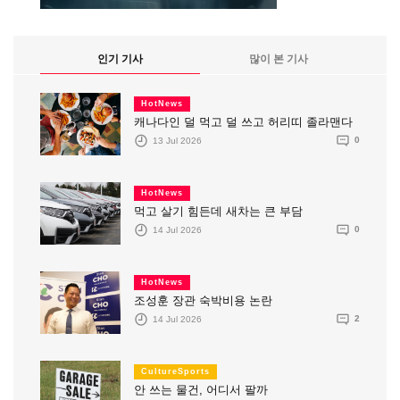
인기 기사
많이 본 기사
HotNews
캐나다인 덜 먹고 덜 쓰고 허리띠 졸라맨다
13 Jul 2026
0
HotNews
먹고 살기 힘든데 새차는 큰 부담
14 Jul 2026
0
HotNews
조성훈 장관 숙박비용 논란
14 Jul 2026
2
CultureSports
안 쓰는 물건, 어디서 팔까