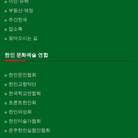
이민·유학
부동산·재정
주간한국
업소록
찾아오시는 길
한인 문화예술 연합
한인문인협회
한인교향악단
한국학교연합회
토론토한인회
한인여성회
한인미술가협회
온주한인실협인협회