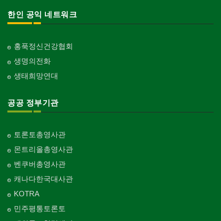
한인 공익 네트워크
홍푹정신건강협회
생명의전화
생태희망연대
공공 정부기관
토론토총영사관
몬트리올총영사관
벤쿠버총영사관
캐나다한국대사관
KOTRA
민주평통토론토