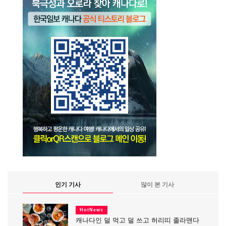
인기 기사
많이 본 기사
HotNews
캐나다인 덜 먹고 덜 쓰고 허리띠 졸라맨다