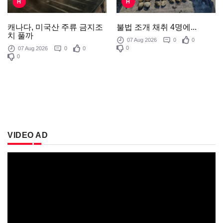
H
H
불법 조개 채취 4명에...
캐나다, 미국산 주류 금지조
치 풀까
07 Aug 2026
0
0
0
07 Aug 2026
0
0
0
VIDEO AD