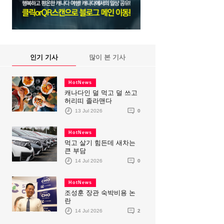
인기 기사
많이 본 기사
HotNews
캐나다인 덜 먹고 덜 쓰고
허리띠 졸라맨다
13 Jul 2026
0
HotNews
먹고 살기 힘든데 새차는
큰 부담
14 Jul 2026
0
HotNews
조성훈 장관 숙박비용 논
란
14 Jul 2026
2