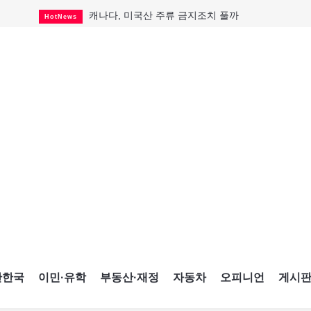
캐나다, 미국산 주류 금지조치 풀까
HotNews
제주 전국체전 10월16일 개막
CultureSports
퇴역 군용기, 산불 진화에 투입
HotNews
국세청 등 해킹 피해자 보상 청구 시작
HotNews
살사축제 총격 용의자 기소
HotNews
아동병원 직원 성범죄 혐의로 기소
HotNews
미국 영주권 수속 한인, 공항서 체포돼
HotNews
K-컬처 크루즈 타고 토론토 달군다
CultureSports
CNE에 한국의 맛과 멋 스며든다
HotNews
간한국
이민·유학
부동산·재정
자동차
오피니언
게시