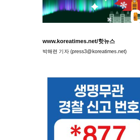
www.koreatimes.net/핫뉴스
박해련 기자 (press3@koreatimes.net)