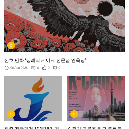
C
산호 만화 ‘장례식 케이크 전문점 연옥당’
06 Aug 2026
0
0
0
C
C
제주 전국체전 10월16일 개
K-컬처 크루즈 타고 토론토