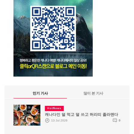
인기 기사
많이 본 기사
HotNews
캐나다인 덜 먹고 덜 쓰고 허리띠 졸라맨다
13 Jul 2026
0