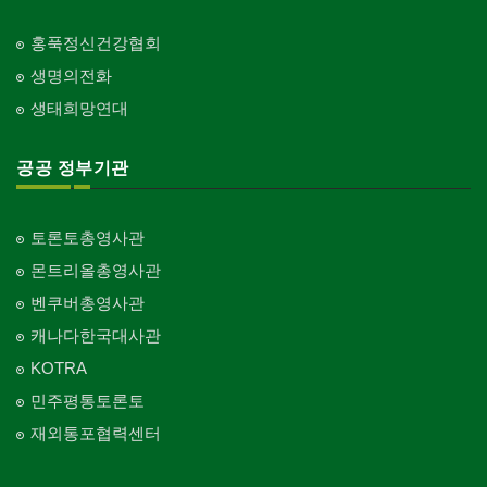
홍푹정신건강협회
생명의전화
생태희망연대
공공 정부기관
토론토총영사관
몬트리올총영사관
벤쿠버총영사관
캐나다한국대사관
KOTRA
민주평통토론토
재외통포협력센터