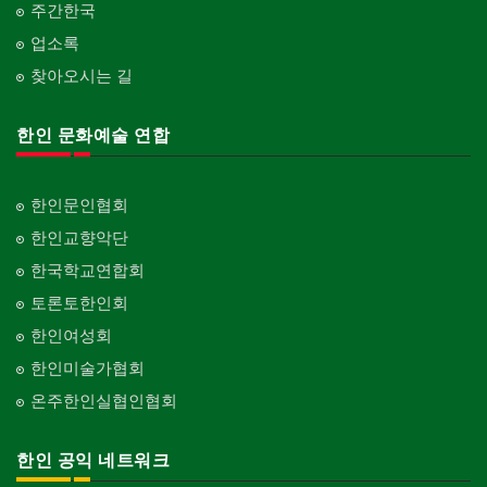
주간한국
업소록
찾아오시는 길
한인 문화예술 연합
한인문인협회
한인교향악단
한국학교연합회
토론토한인회
한인여성회
한인미술가협회
온주한인실협인협회
한인 공익 네트워크