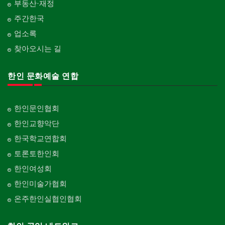
부동산·재정
주간한국
업소록
찾아오시는 길
한인 문화예술 연합
한인문인협회
한인교향악단
한국학교연합회
토론토한인회
한인여성회
한인미술가협회
온주한인실협인협회