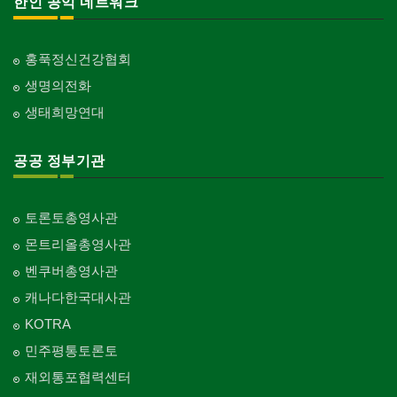
한인 공익 네트워크
홍푹정신건강협회
생명의전화
생태희망연대
공공 정부기관
토론토총영사관
몬트리올총영사관
벤쿠버총영사관
캐나다한국대사관
KOTRA
민주평통토론토
재외통포협력센터