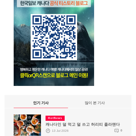
인기 기사
많이 본 기사
HotNews
캐나다인 덜 먹고 덜 쓰고 허리띠 졸라맨다
13 Jul 2026
0