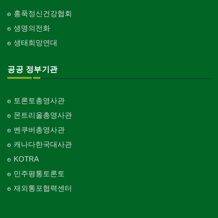
홍푹정신건강협회
생명의전화
생태희망연대
공공 정부기관
토론토총영사관
몬트리올총영사관
벤쿠버총영사관
캐나다한국대사관
KOTRA
민주평통토론토
재외통포협력센터