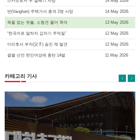
스카보로서 두 살배기 사망
14 May 2026
번(Vaughan) 주택가서 총격 2명 사망
14 May 2026
목줄 없는 핏불, 소형견 물어 죽여
13 May 2026
“한국어로 말하자 갑자기 주먹질”
12 May 2026
이리호서 부자(父子) 숨진 채 발견
12 May 2026
결별 선언 한인여성에 총탄 14발
11 May 2026
카테고리 기사