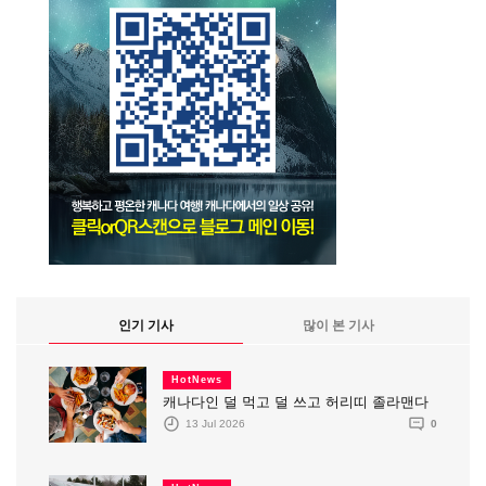
인기 기사
많이 본 기사
HotNews
캐나다인 덜 먹고 덜 쓰고 허리띠 졸라맨다
13 Jul 2026
0