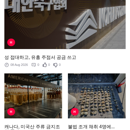
H
성 접대하고, 유흥 주점서 공금 쓰고
08 Aug 2026
0
0
0
H
H
불법 조개 채취 4명에...
캐나다, 미국산 주류 금지조