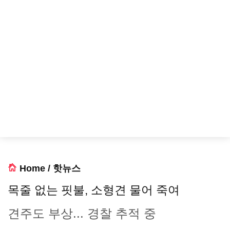
Home
/
핫뉴스
목줄 없는 핏불, 소형견 물어 죽여
견주도 부상... 경찰 추적 중