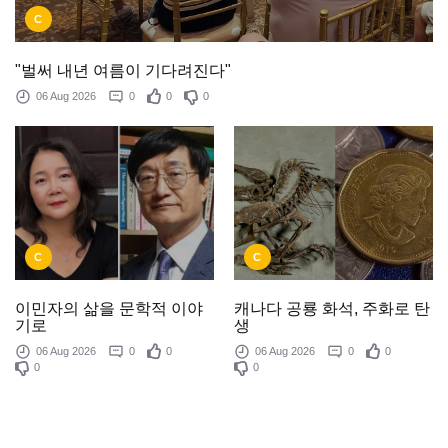
C
"벌써 내년 여름이 기다려진다"
06 Aug 2026
0
0
0
C
C
이민자의 삶을 문학적 이야
캐나다 공룡 화석, 주화로 탄
기로
생
06 Aug 2026
0
0
06 Aug 2026
0
0
0
0