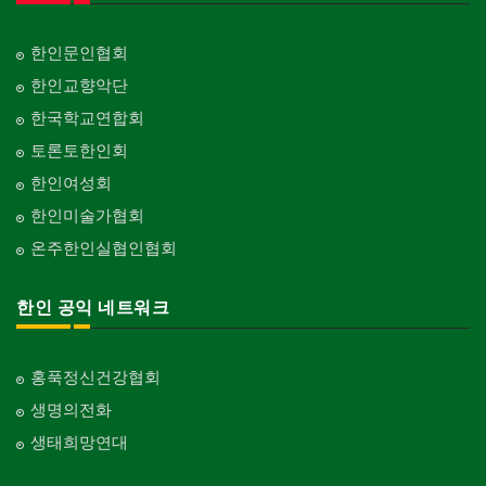
한인문인협회
한인교향악단
한국학교연합회
토론토한인회
한인여성회
한인미술가협회
온주한인실협인협회
한인 공익 네트워크
홍푹정신건강협회
생명의전화
생태희망연대