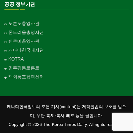
공공 정부기관
토론토총영사관
몬트리올총영사관
벤쿠버총영사관
캐나다한국대사관
KOTRA
민주평통토론토
재외통포협력센터
캐나다한국일보의 모든 기사(content)는 저작권법의 보호를 받으
며, 무단 복제·복사·배포 등을 금합니다.
Copyright © 2026 The Korea Times Dairy. All rights reserved.