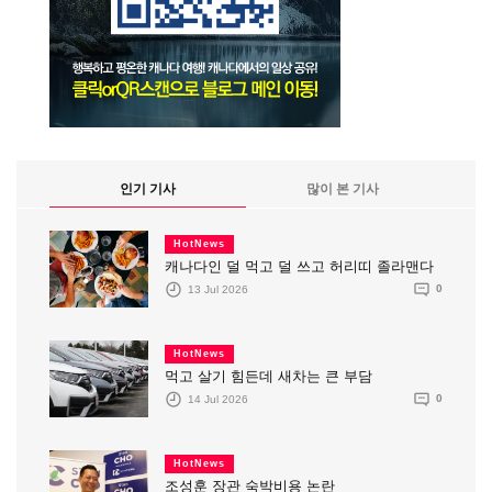
인기 기사
많이 본 기사
HotNews
캐나다인 덜 먹고 덜 쓰고 허리띠 졸라맨다
13 Jul 2026
0
HotNews
먹고 살기 힘든데 새차는 큰 부담
14 Jul 2026
0
HotNews
조성훈 장관 숙박비용 논란