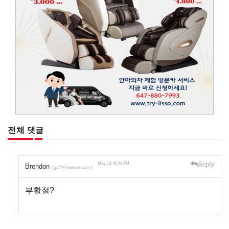
전체 댓글
Reply
May, 13, 02:43 PM
Brendon
( jpa**@newsver.com )
부활절?