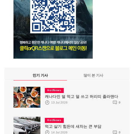
인기 기사
많이 본 기사
HotNews
캐나다인 덜 먹고 덜 쓰고 허리띠 졸라맨다
13 Jul 2026
0
HotNews
먹고 살기 힘든데 새차는 큰 부담
14 Jul 2026
0