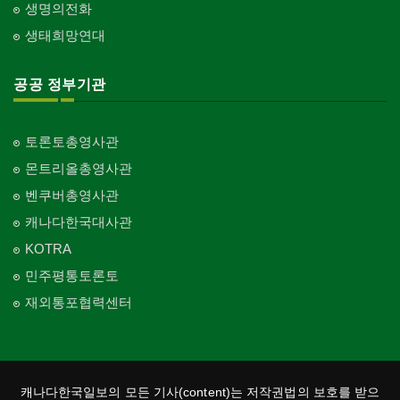
생명의전화
생태희망연대
공공 정부기관
토론토총영사관
몬트리올총영사관
벤쿠버총영사관
캐나다한국대사관
KOTRA
민주평통토론토
재외통포협력센터
캐나다한국일보의 모든 기사(content)는 저작권법의 보호를 받으