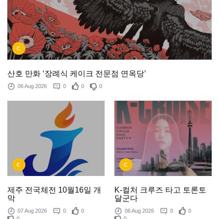
C
산호 만화 ‘장례식 케이크 전문점 연옥당’
06 Aug 2026
0
0
0
C
C
제주 전국체전 10월16일 개
K-컬처 크루즈 타고 토론토
막
달군다
07 Aug 2026
0
0
06 Aug 2026
0
0
0
0