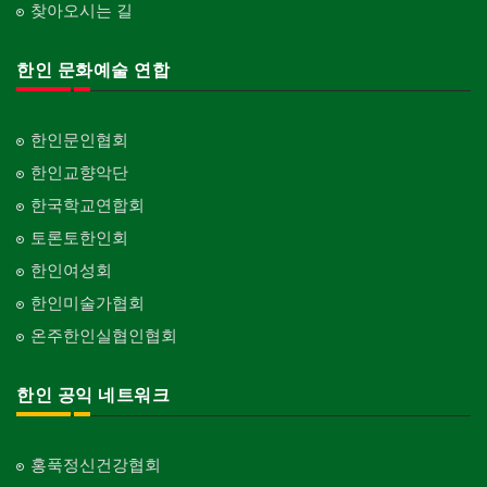
찾아오시는 길
한인 문화예술 연합
한인문인협회
한인교향악단
한국학교연합회
토론토한인회
한인여성회
한인미술가협회
온주한인실협인협회
한인 공익 네트워크
홍푹정신건강협회