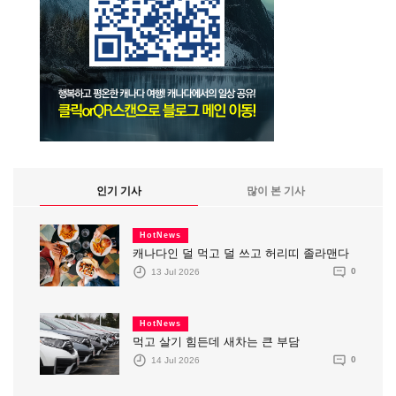
인기 기사
많이 본 기사
HotNews
캐나다인 덜 먹고 덜 쓰고 허리띠 졸라맨다
13 Jul 2026
0
HotNews
먹고 살기 힘든데 새차는 큰 부담
14 Jul 2026
0