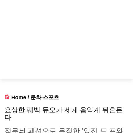
Home
/
문화·스포츠
요상한 퀘벡 듀오가 세계 음악계 뒤흔든
다
점무늬 패션으로 무장한 '앙진 드 프와