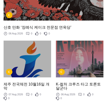
C
산호 만화 ‘장례식 케이크 전문점 연옥당’
06 Aug 2026
0
0
0
C
C
제주 전국체전 10월16일 개
K-컬처 크루즈 타고 토론토
막
달군다
07 Aug 2026
0
0
06 Aug 2026
0
0
0
0