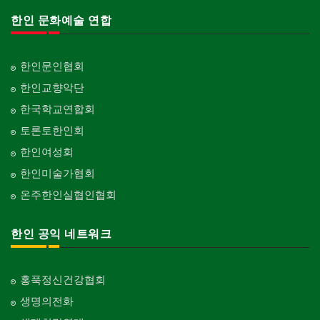
한인 문화예술 연합
한인문인협회
한인교향악단
한국학교연합회
토론토한인회
한인여성회
한인미술가협회
온주한인실협인협회
한인 공익 네트워크
홍푹정신건강협회
생명의전화