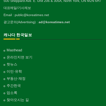
500 Sheppard Ave. E. Unit 206 & 305A, North York, ON M2N 6H7
대표메일/기사제보
Email : public@koreatimes.net
광고문의(Advertising) :
ad@koreatimes.net
캐나다 한국일보
Masthead
온라인지면 보기
핫뉴스
이민·유학
부동산·재정
주간한국
업소록
찾아오시는 길