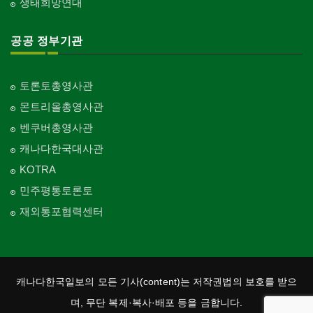
생태희망연대
공공 정부기관
토론토총영사관
몬트리올총영사관
벤쿠버총영사관
캐나다한국대사관
KOTRA
민주평통토론토
재외통포협력센터
캐나다한국일보의 모든 기사(content)는 저작권법의 보호를 받으
며, 무단 복제·복사·배포 등을 금합니다.