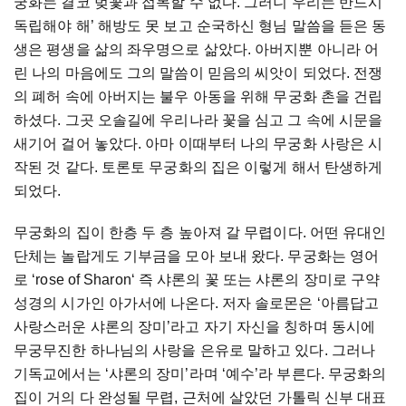
궁화는
결코
벚꽃과
접목할
수
없다
.
그러니
우리는
반드시
독립해야
해
’
해방도
못
보고
순국하신
형님
말씀을
듣은
동
생은
평생을
삶의
좌우명으로
삶았다
.
아버지뿐
아니라
어
린
나의
마음에도
그의
말씀이
믿음의
씨앗이
되었다
.
전쟁
의
폐허
속에
아버지는
불우
아동을
위해
무궁화
촌을
건립
하셨다
.
그곳
오솔길에
우리나라
꽃을
심고
그
속에
시문을
새기어
걸어
놓았다
.
아마
이때부터
나의
무궁화
사랑은
시
작된
것
같다
.
토론토
무궁화의
집은
이렇게
해서
탄생하게
되었다
.
무궁화의
집이
한층
두
층
높아져
갈
무렵이다
.
어떤
유대인
단체는
놀랍게도
기부금을
모아
보내
왔다
.
무궁화는
영어
로
‘rose of Sharon‘
즉
샤론의
꽃
또는
샤론의
장미로
구약
성경의
시가인
아가서에
나온다
.
저자
솔로몬은
‘
아름답고
사랑스러운
샤론의
장미
’
라고
자기
자신을
칭하며
동시에
무궁무진한
하나님의
사랑을
은유로
말하고
있다
.
그러나
기독교에서는
‘
샤론의
장미
’
라며
‘
예수
’
라
부른다
.
무궁화의
집이
거의
다
완성될
무렵
,
근처에
살았던
가톨릭
신부
대표