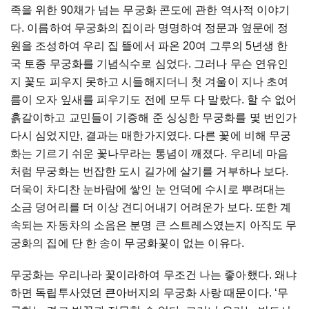
족을
위한
90
채가
넘는
무궁화
콘도에
관한
역사적
이야기
다
.
이름하여
무궁화의
집이라
명명하여
정문과
옆문에
정
원을
조성하여
우리
집
뜰에서
파온
20
여
그루의
5
년생
한
국
토종
무궁화를
기념식수로
심었다
.
그러나
무슨
연유인
지
꽃도
피우지
못하고
시들해지더니
첫
겨울이
지나
초여
름이
오자
잎새를
피우기도
전에
모두
다
말랐다
.
할
수
없어
흙갈이하고
교민들이
기증해
준
싱싱한
무궁화를
몇
번인가
다시
심었지만
,
결과는
매한가지였다
.
다른
꽃에
비해
무궁
화는
기르기
쉬운
꽃나무라는
통념이
깨졌다
.
우리네
마음
처럼
무궁화는
번잡한
도시
길가에
살기를
거부하나
보다
.
더욱이
차디찬
눈바람에
쌓인
눈
언덕에
수시로
뿌려대는
소금
덩어리를
더
이상
견디어내기
어려운가
보다
.
또한
계
속되는
자동차의
소음은
분명
큰
스트레스였는지
아직도
무
궁화의
집에
단
한
송이
무궁화꽃이
없는
이유다
.
무궁화는
우리나라
꽃이라하여
무조건
나는
좋아했다
.
왜냐
하면
독립투사였던
큰아버지의
무궁화
사랑
때문이다
. ‘
무