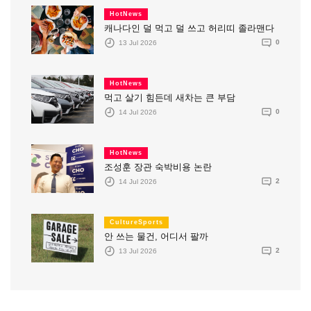
HotNews
캐나다인 덜 먹고 덜 쓰고 허리띠 졸라맨다
13 Jul 2026
0
HotNews
먹고 살기 힘든데 새차는 큰 부담
14 Jul 2026
0
HotNews
조성훈 장관 숙박비용 논란
14 Jul 2026
2
CultureSports
안 쓰는 물건, 어디서 팔까
13 Jul 2026
2