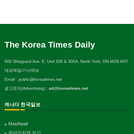
The Korea Times Daily
500 Sheppard Ave. E. Unit 206 & 305A, North York, ON M2N 6H7
대표메일/기사제보
Email : public@koreatimes.net
광고문의(Advertising) :
ad@koreatimes.net
캐나다 한국일보
Masthead
온라인지면 보기