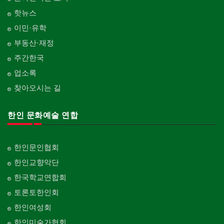
핫뉴스
이민·유학
부동산·재정
주간한국
업소록
찾아오시는 길
한인 문화예술 연합
한인문인협회
한인교향악단
한국학교연합회
토론토한인회
한인여성회
한인미술가협회