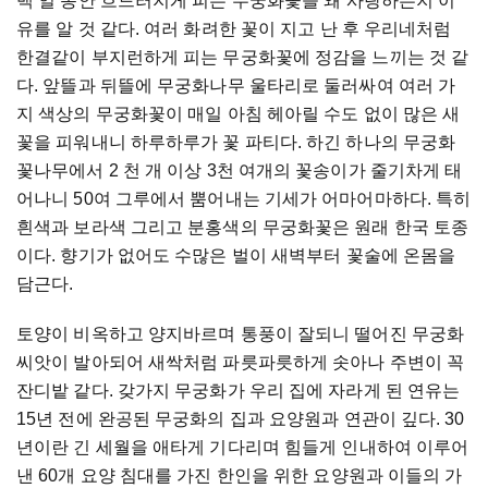
백
일
동안
흐드러지게
피는
무궁화꽃을
왜
사랑하는지
이
유를
알
것
같다
.
여러
화려한
꽃이
지고
난
후
우리네처럼
한결같이
부지런하게
피는
무궁화꽃에
정감을
느끼는
것
같
다
.
앞뜰과
뒤뜰에
무궁화나무
울타리로
둘러싸여
여러
가
지
색상의
무궁화꽃이
매일
아침
헤아릴
수도
없이
많은
새
꽃을
피워내니
하루하루가
꽃
파티다
.
하긴
하나의
무궁화
꽃나무에서
2
천
개
이상
3
천
여개의
꽃송이가
줄기차게
태
어나니
50
여
그루에서
뿜어내는
기세가
어마어마하다
.
특히
흰색과
보라색
그리고
분홍색의
무궁화꽃은
원래
한국
토종
이다
.
향기가
없어도
수많은
벌이
새벽부터
꽃술에
온몸을
담근다
.
토양이
비옥하고
양지바르며
통풍이
잘되니
떨어진
무궁화
씨앗이
발아되어
새싹처럼
파릇파릇하게
솟아나
주변이
꼭
잔디밭
같다
.
갖가지
무궁화가
우리
집에
자라게
된
연유는
15
년
전에
완공된
무궁화의
집과
요양원과
연관이
깊다
. 30
년이란
긴
세월을
애타게
기다리며
힘들게
인내하여
이루어
낸
60
개
요양
침대를
가진
한인을
위한
요양원과
이들의
가