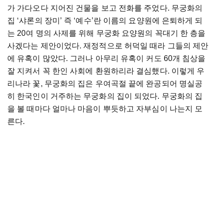
가
가다오다
지어진
건물을
보고
전화를
주었다
.
무궁화의
집
‘
샤론의
장미
’
즉
‘
예수
’
란
이름의
요양원에
은퇴하게
되
는
20
여
명의
사제를
위해
무궁화
요양원의
꼭대기
한
층을
사겠다는
제안이었다
.
재정적으로
허덕일
때라
그들의
제안
에
유혹이
많았다
.
그러나
아무리
유혹이
커도
60
개
침상을
잘
지켜서
꼭
한인
사회에
환원하리라
결심했다
.
이렇게
우
리나라
꽃
,
무궁화의
집은
우여곡절
끝에
완공되어
명실공
히
한국인이
거주하는
무궁화의
집이
되었다
.
무궁화의
집
을
볼
때마다
얼마나
마음이
뿌듯하고
자부심이
나는지
모
른다
.