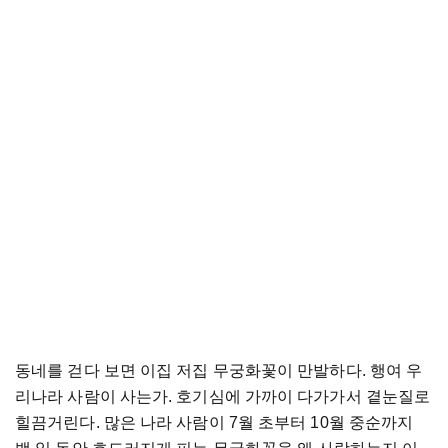
동네를
걷다
보면
이집
저집
무궁화꽃이
만발하다
.
행여
우
리나라
사람이
사는가
.
호기심에
가까이
다가가서
곁눈질로
힐끔거린다
.
많은
나라
사람이
7
월
초부터
10
월
중순까지