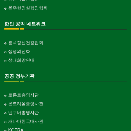
온주한인실협인협회
한인 공익 네트워크
홍푹정신건강협회
생명의전화
생태희망연대
공공 정부기관
토론토총영사관
몬트리올총영사관
벤쿠버총영사관
캐나다한국대사관
KOTRA