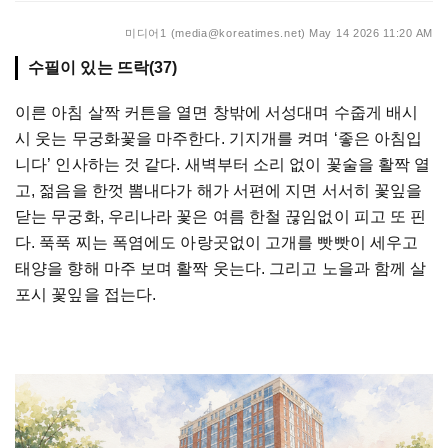
미디어1 (media@koreatimes.net)
May 14 2026 11:20 AM
수필이 있는 뜨락(37)
이른
아침
살짝
커튼을
열면
창밖에
서성대며
수줍게
배시
시
웃는
무궁화꽃을
마주한다
.
기지개를
켜며
‘
좋은
아침입
니다
’
인사하는
것
같다
.
새벽부터
소리
없이
꽃술을
활짝
열
고
,
젊음을
한껏
뽐내다가
해가
서편에
지면
서서히
꽃잎을
닫는
무궁화
,
우리나라
꽃은
여름
한철
끊임없이
피고
또
핀
다
.
푹푹
찌는
폭염에도
아랑곳없이
고개를
빳빳이
세우고
태양을
향해
마주
보며
활짝
웃는다
.
그리고
노을과
함께
살
포시
꽃잎을
접는다
.