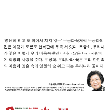
‘
영원히
피고
또
피어서
지지
않는
’
무궁화꽃처럼
무궁화의
집은
이렇게
토론토
한복판에
우뚝
서
있다
.
무궁화
,
우리나
라
꽃은
이렇게
우리
마음속뿐만
아니라
많은
나라
사람에
게
희망과
사랑을
준다
.
무궁화
,
우리나라
꽃은
우리
한민족
의
마음과
영혼
속에
영원히
숨
쉬고
피는
우리나라
꽃이다
.