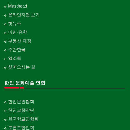
Masthead
온라인지면 보기
핫뉴스
이민·유학
부동산·재정
주간한국
업소록
찾아오시는 길
한인 문화예술 연합
한인문인협회
한인교향악단
한국학교연합회
토론토한인회