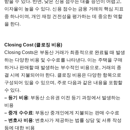
받을
수
있다
.
반면
,
낮은
신용
점수는
대출
승인이
어렵고
,
이자율이
높을
수
있다
.
신용
점수는
금융
거래의
핵심
지표
중
하나이며
,
개인
재정
건전성을
평가하는
데
중요한
역할
을
한다
.
Closing Cost (
클로징
비용
)
Closing Costs
은
부동산
거래가
최종적으로
완료될
때
발생
하는
다양한
비용
및
수수료를
나타낸다
.
이는
주택을
구매
하거나
판매할
때
발생하는
부수적인
비용으로
,
거래의
종
결
시에
지불되어야
한다
.
클로징
비용은
다양한
항목으로
구성되어
있을
수
있으며
,
주로
다음과
같은
내용을
포함할
수
있다
.
–
등기
비용
:
부동산
소유권
이전
등기
과정에서
발생하는
비용
–
중개
수수료
:
부동산
중개인에게
지불되는
판매
수수료
–
변호사
비용
:
변호사가
제공하는
법률
상담
및
서류
작성
등에
대한
비용