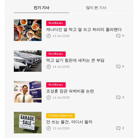
인기 기사
많이 본 기사
HotNews
캐나다인 덜 먹고 덜 쓰고 허리띠 졸라맨다
13 Jul 2026
0
HotNews
먹고 살기 힘든데 새차는 큰 부담
14 Jul 2026
0
HotNews
조성훈 장관 숙박비용 논란
14 Jul 2026
2
CultureSports
안 쓰는 물건, 어디서 팔까
13 Jul 2026
2