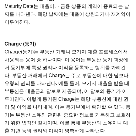
Maturity Date
는
대출이나
금융
상품의
계약이
종료되는
날
짜를
나타낸다
.
해당
날짜에는
대출이
상환되거나
재계약이
이루어진다
.
Charge (
등기
)
Charge(
등기
)
는
부동산
거래나
모기지
대출
프로세스에서
사용되는
용어
중
하나이다
.
이
용어는
부동산
등기
과정에
서
등기부에
특정
권리나
이익을
등록하는
행위를
가리킨
다
.
부동산
거래에서
Charge
는
주로
부동산에
대한
담보나
유형의
권리를
나타낸다
.
예를
들어
,
모기지
대출을
받을
때
부동산은
대출금의
담보로
제공되며
,
이
담보의
등기가
이
루어진다
.
이렇게
등기된
Charge
는
해당
부동산에
대한
권
리
및
이익을
나타내며
,
이는
등기부에서
확인할
수
있다
.
등
기는
부동산
소유와
관련된
중요한
정보를
기록하고
보호하
기
위한
법적인
절차이며
,
이를
통해
부동산의
소유자나
대
출
기관
등의
권리와
이익이
명확하게
나타낸다
.