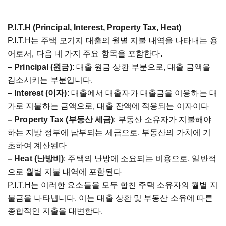
P.I.T.H (Principal, Interest, Property Tax, Heat)
P.I.T.H
는
주택
모기지
대출의
월별
지불
내역을
나타내는
용
어로서
,
다음
네
가지
주요
항목을
포함한다
.
– Principal (
원금
)
:
대출
원금
상환
부분으로
,
대출
금액을
감소시키는
부분입니다
.
– Interest (
이자
)
:
대출에서
대출자가
대출금을
이용하는
대
가로
지불하는
금액으로
,
대출
잔액에
적용되는
이자이다
– Property Tax (
부동산
세금
)
:
부동산
소유자가
지불해야
하는
지방
정부에
납부되는
세금으로
,
부동산의
가치에
기
초하여
계산된다
– Heat (
난방비
)
:
주택의
난방에
소요되는
비용으로
,
일반적
으로
월별
지불
내역에
포함된다
P.I.T.H
는
이러한
요소들을
모두
합친
주택
소유자의
월별
지
불금을
나타냅니다
.
이는
대출
상환
및
부동산
소유에
따른
종합적인
지출을
대변한다
.