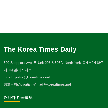
The Korea Times Daily
500 Sheppard Ave. E. Unit 206 & 305A, North York, ON M2N 6H7
대표메일/기사제보
Email : public@koreatimes.net
광고문의(Advertising) :
ad@koreatimes.net
캐나다 한국일보