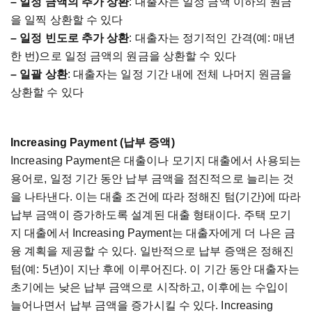
–
일정
금액의
추가
상환
:
대출자는
일정
금액
이하의
원금
을
일찍
상환할
수
있다
–
일정
빈도로
추가
상환
:
대출자는
정기적인
간격
(
예
:
매년
한
번
)
으로
일정
금액의
원금을
상환할
수
있다
–
일괄
상환
:
대출자는
일정
기간
내에
전체
나머지
원금을
상환할
수
있다
Increasing Payment (
납부
증액
)
Increasing Payment
은
대출이나
모기지
대출에서
사용되는
용어로
,
일정
기간
동안
납부
금액을
점진적으로
늘리는
것
을
나타낸다
.
이는
대출
조건에
따라
정해진
텀
(
기간
)
에
따라
납부
금액이
증가하도록
설계된
대출
형태이다
.
주택
모기
지
대출에서
Increasing Payment
는
대출자에게
더
나은
금
융
계획을
제공할
수
있다
.
일반적으로
납부
증액은
정해진
텀
(
예
: 5
년
)
이
지난
후에
이루어진다
.
이
기간
동안
대출자는
초기에는
낮은
납부
금액으로
시작하고
,
이후에는
수입이
늘어나면서
납부
금액을
증가시킬
수
있다
. Increasing