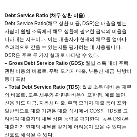
Debt Service Ratio (
채무
상환
비율
)
Debt Service Ratio(
채무
상환
비율
, DSR)
은
대출을
받는
사람이
월별
소득에서
채무
상환에
필요한
금액의
비율을
나타내는
지표이다
.
이는
대출자가
현재의
채무를
얼마나
효과적으로
갚을
수
있는지를
평가하는
데
사용됩니다
.
DSR
은
주로
두
가지
형태로
나타낼
수
있다
.
– Gross Debt Service Ratio (GDS)
:
월별
소득
대비
주택
관련
비용의
비율로
,
주택
모기지
대출
,
부동산
세금
,
난방비
등이
포함
– Total Debt Service Ratio (TDS)
:
월별
소득
대비
총
채무
의
비율로
,
모든
채무와
관련된
비용이
포함됨
.
예를
들면
,
신용
카드
대금
,
자동차
대출
,
주택
모기지
대출
등이
포함
일반적으로
대출
기관은
대출
심사에서
GDS
와
TDS
를
고
려하여
대출자의
채무
상환
능력을
평가한다
.
높은
DSR
은
대출자가
현재의
채무를
갚기에
어려움이
있을
수
있다는
신호로
해석될
수
있다
.