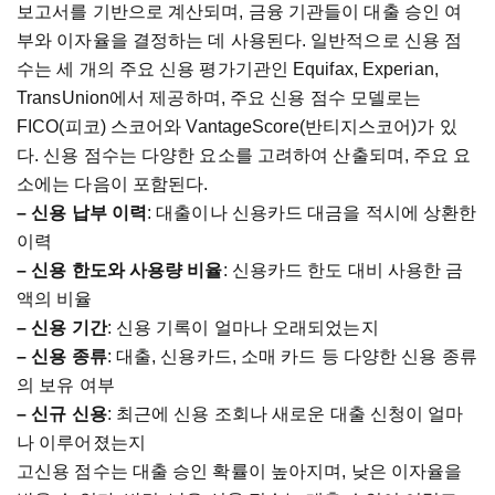
보고서를
기반으로
계산되며
,
금융
기관들이
대출
승인
여
부와
이자율을
결정하는
데
사용된다
.
일반적으로
신용
점
수는
세
개의
주요
신용
평가기관인
Equifax, Experian,
TransUnion
에서
제공하며
,
주요
신용
점수
모델로는
FICO(
피코
)
스코어와
VantageScore(
반티지스코어
)
가
있
다
.
신용
점수는
다양한
요소를
고려하여
산출되며
,
주요
요
소에는
다음이
포함된다
.
–
신용
납부
이력
:
대출이나
신용카드
대금을
적시에
상환한
이력
–
신용
한도와
사용량
비율
:
신용카드
한도
대비
사용한
금
액의
비율
–
신용
기간
:
신용
기록이
얼마나
오래되었는지
–
신용
종류
:
대출
,
신용카드
,
소매
카드
등
다양한
신용
종류
의
보유
여부
–
신규
신용
:
최근에
신용
조회나
새로운
대출
신청이
얼마
나
이루어졌는지
고신용
점수는
대출
승인
확률이
높아지며
,
낮은
이자율을