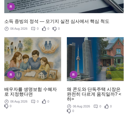
R
소득 증빙의 정석 — 모기지 실전 심사에서 핵심 척도
06 Aug 2026
0
0
0
R
R
배우자를 생명보험 수혜자
왜 콘도와 단독주택 시장은
로 지정했다면
완전히 다르게 움직일까? <
하>
06 Aug 2026
0
0
0
06 Aug 2026
0
0
0