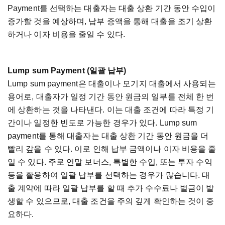
Payment
를
선택하는
대출자는
대출
상환
기간
동안
수입이
증가할
것을
예상하며
,
납부
증액을
통해
대출을
조기
상환
하거나
이자
비용을
줄일
수
있다
.
Lump sum Payment (
일괄
납부
)
Lump sum payment
은
대출이나
모기지
대출에서
사용되는
용어로
,
대출자가
일정
기간
동안
원금의
일부를
전체
한
번
에
상환하는
것을
나타낸다
.
이는
대출
조건에
따라
특정
기
간이나
일정한
빈도로
가능한
경우가
있다
. Lump sum
payment
를
통해
대출자는
대출
상환
기간
동안
원금을
더
빨리
갚을
수
있다
.
이로
인해
납부
금액이나
이자
비용을
줄
일
수
있다
.
주로
연말
보너스
,
특별한
수입
,
또는
투자
수익
등을
활용하여
일괄
납부를
선택하는
경우가
많습니다
.
대
출
계약에
따라
일괄
납부를
할
때
추가
수수료나
벌금이
발
생할
수
있으므로
,
대출
조건을
주의
깊게
확인하는
것이
중
요하다
.