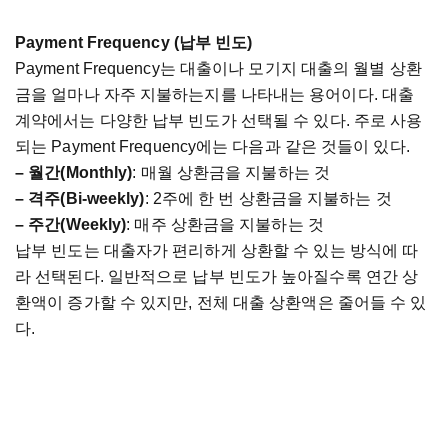
Payment Frequency (
납부
빈도
)
Payment Frequency
는
대출이나
모기지
대출의
월별
상환
금을
얼마나
자주
지불하는지를
나타내는
용어이다
.
대출
계약에서는
다양한
납부
빈도가
선택될
수
있다
.
주로
사용
되는
Payment Frequency
에는
다음과
같은
것들이
있다
.
–
월간
(Monthly)
:
매월
상환금을
지불하는
것
–
격주
(Bi-weekly)
: 2
주에
한
번
상환금을
지불하는
것
–
주간
(Weekly)
:
매주
상환금을
지불하는
것
납부
빈도는
대출자가
편리하게
상환할
수
있는
방식에
따
라
선택된다
.
일반적으로
납부
빈도가
높아질수록
연간
상
환액이
증가할
수
있지만
,
전체
대출
상환액은
줄어들
수
있
다
.