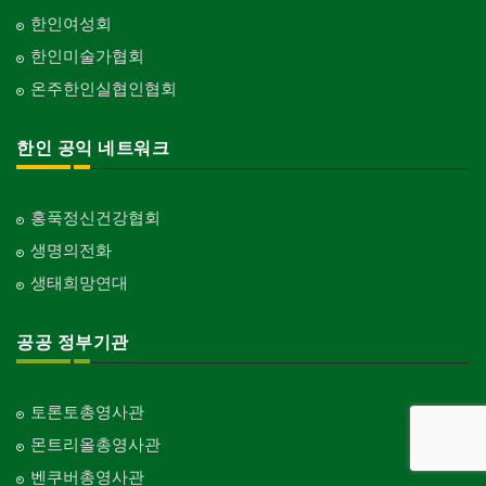
한인여성회
한인미술가협회
온주한인실협인협회
한인 공익 네트워크
홍푹정신건강협회
생명의전화
생태희망연대
공공 정부기관
토론토총영사관
몬트리올총영사관
벤쿠버총영사관