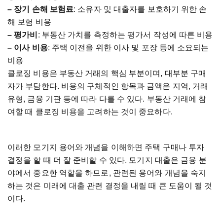
–
장기
손해
보험료
:
소유자
및
대출자를
보호하기
위한
손
해
보험
비용
–
평가비
:
부동산
가치를
측정하는
평가서
작성에
따른
비용
–
이사
비용
:
주택
이전을
위한
이사
및
포장
등에
소요되는
비용
클로징
비용은
부동산
거래의
핵심
부분이며
,
대부분
구매
자가
부담한다
.
비용의
구체적인
항목과
금액은
지역
,
거래
유형
,
금융
기관
등에
따라
다를
수
있다
.
부동산
거래에
참
여할
때
클로징
비용을
고려하는
것이
중요하다
.
이러한
모기지
용어와
개념을
이해하면
주택
구매나
투자
결정을
할
때
더
잘
준비할
수
있다
.
모기지
대출은
금융
분
야에서
중요한
역할을
하므로
,
관련된
용어와
개념을
숙지
하는
것은
미래에
대출
관련
결정을
내릴
때
큰
도움이
될
것
이다
.