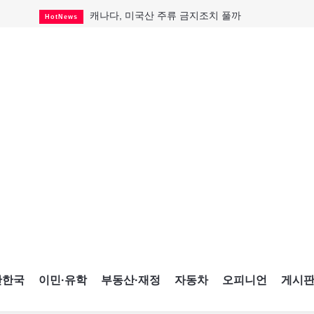
캐나다, 미국산 주류 금지조치 풀까
HotNews
제주 전국체전 10월16일 개막
CultureSports
퇴역 군용기, 산불 진화에 투입
HotNews
국세청 등 해킹 피해자 보상 청구 시작
HotNews
살사축제 총격 용의자 기소
HotNews
아동병원 직원 성범죄 혐의로 기소
HotNews
미국 영주권 수속 한인, 공항서 체포돼
HotNews
K-컬처 크루즈 타고 토론토 달군다
CultureSports
CNE에 한국의 맛과 멋 스며든다
HotNews
간한국
이민·유학
부동산·재정
자동차
오피니언
게시