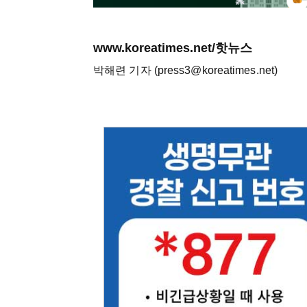
www.koreatimes.net/핫뉴스
박해련 기자 (press3@koreatimes.net)