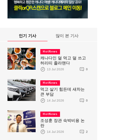
인기 기사
많이 본 기사
HotNews
캐나다인 덜 먹고 덜 쓰고
허리띠 졸라맨다
13 Jul 2026
0
HotNews
먹고 살기 힘든데 새차는
큰 부담
14 Jul 2026
0
HotNews
조성훈 장관 숙박비용 논
란
14 Jul 2026
2