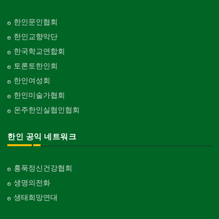
한인문인협회
한인교향악단
한국학교연합회
토론토한인회
한인여성회
한인미술가협회
온주한인실협인협회
한인 공익 네트워크
홍푹정신건강협회
생명의전화
생태희망연대