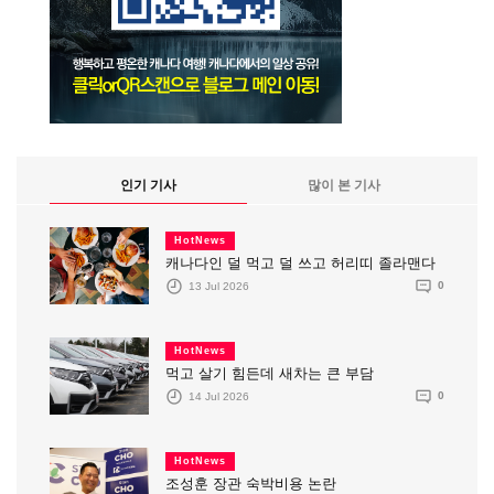
인기 기사
많이 본 기사
HotNews
캐나다인 덜 먹고 덜 쓰고 허리띠 졸라맨다
13 Jul 2026
0
HotNews
먹고 살기 힘든데 새차는 큰 부담
14 Jul 2026
0
HotNews
조성훈 장관 숙박비용 논란