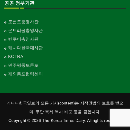
공공 정부기관
토론토총영사관
몬트리올총영사관
벤쿠버총영사관
캐나다한국대사관
KOTRA
민주평통토론토
재외통포협력센터
캐나다한국일보의 모든 기사(content)는 저작권법의 보호를 받으
며, 무단 복제·복사·배포 등을 금합니다.
Copyright © 2026 The Korea Times Dairy. All rights reserved.