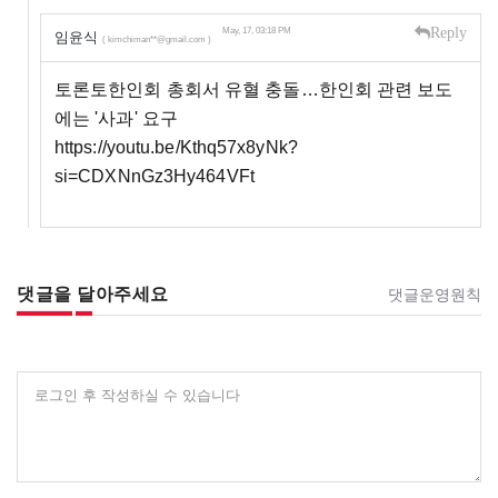
Reply
May, 17, 03:18 PM
임윤식
( kimchiman**@gmail.com )
토론토한인회 총회서 유혈 충돌…한인회 관련 보도
에는 '사과' 요구
https://youtu.be/Kthq57x8yNk?
si=CDXNnGz3Hy464VFt
댓글을 달아주세요
댓글운영원칙
로그인 후 작성하실 수 있습니다