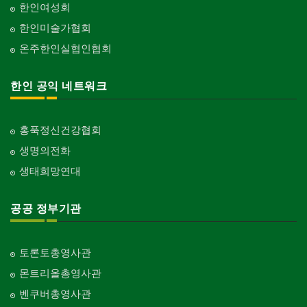
한인여성회
한인미술가협회
온주한인실협인협회
한인 공익 네트워크
홍푹정신건강협회
생명의전화
생태희망연대
공공 정부기관
토론토총영사관
몬트리올총영사관
벤쿠버총영사관