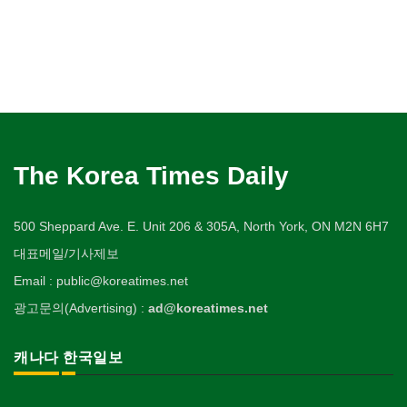
The Korea Times Daily
500 Sheppard Ave. E. Unit 206 & 305A, North York, ON M2N 6H7
대표메일/기사제보
Email : public@koreatimes.net
광고문의(Advertising) :
ad@koreatimes.net
캐나다 한국일보