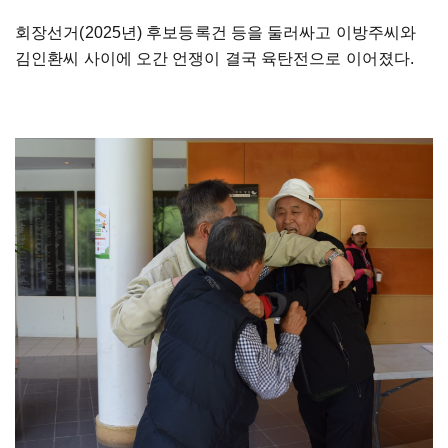
회장선거(2025년) 후보등록건 등을 둘러싸고 이방주씨와
김인환씨 사이에 오간 언쟁이 결국 육탄전으로 이어졌다.