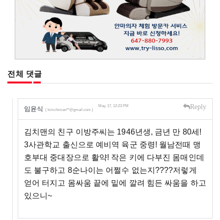
전체 댓글
Reply
May, 17, 12:23 PM
임윤식
( kimchiman**@gmail.com )
김치맨의 친구 이방주씨는 1946년생, 금년 만 80세!
3사관학교 출신으로 예비역 육군 중령! 월남전때 맹
호부대 중대장으로 활약! 작은 키에 다부진 몸매인데
도 불구하고 8순나이는 어쩔수 없는지????저렇게
얻어 터지고 몸싸움 끝에 밑에 깔려 힘든 싸움을 하고
있으니~