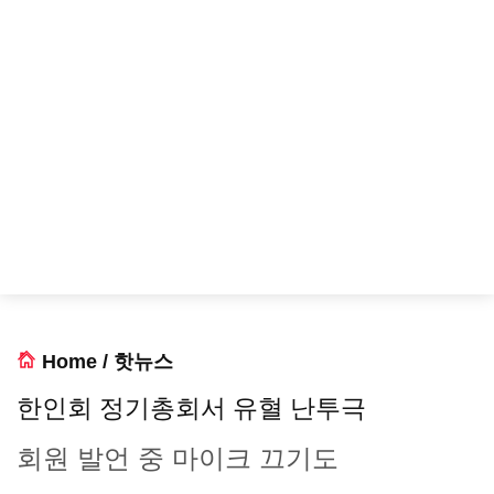
Home
/
핫뉴스
한인회 정기총회서 유혈 난투극
회원 발언 중 마이크 끄기도