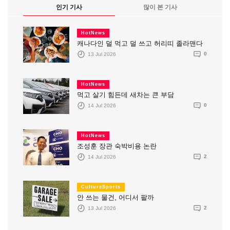
인기 기사
많이 본 기사
HotNews
캐나다인 덜 먹고 덜 쓰고 허리띠 졸라맨다
13 Jul 2026
0
HotNews
먹고 살기 힘든데 새차는 큰 부담
14 Jul 2026
0
HotNews
조성훈 장관 숙박비용 논란
14 Jul 2026
2
CultureSports
안 쓰는 물건, 어디서 팔까
13 Jul 2026
2