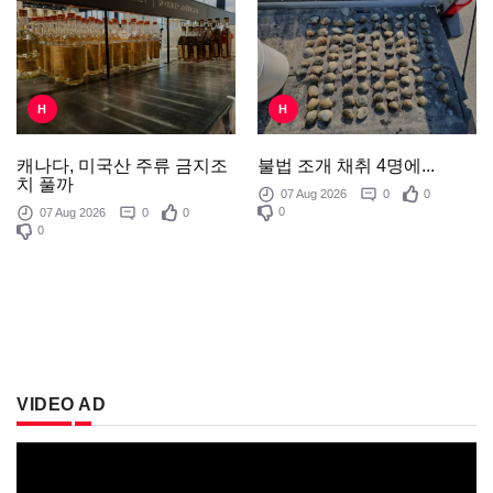
H
H
불법 조개 채취 4명에...
캐나다, 미국산 주류 금지조
치 풀까
07 Aug 2026
0
0
0
07 Aug 2026
0
0
0
VIDEO AD