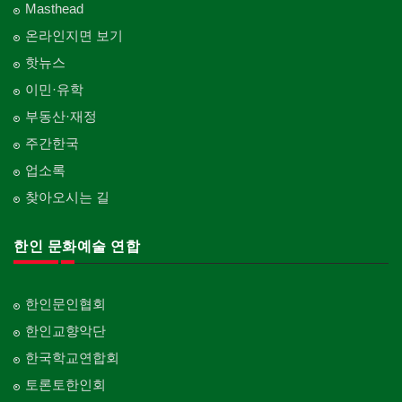
Masthead
온라인지면 보기
핫뉴스
이민·유학
부동산·재정
주간한국
업소록
찾아오시는 길
한인 문화예술 연합
한인문인협회
한인교향악단
한국학교연합회
토론토한인회