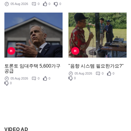
05 Aug 2026
0
0
0
H
H
"음향 시스템 필요한가요?"
토론토 임대주택 5,600가구
공급
05 Aug 2026
0
0
0
05 Aug 2026
0
0
0
VIDEO AD