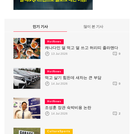
인기 기사
많이 본 기사
HotNews
캐나다인 덜 먹고 덜 쓰고 허리띠 졸라맨다
13 Jul 2026
0
HotNews
먹고 살기 힘든데 새차는 큰 부담
14 Jul 2026
0
HotNews
조성훈 장관 숙박비용 논란
14 Jul 2026
2
CultureSports