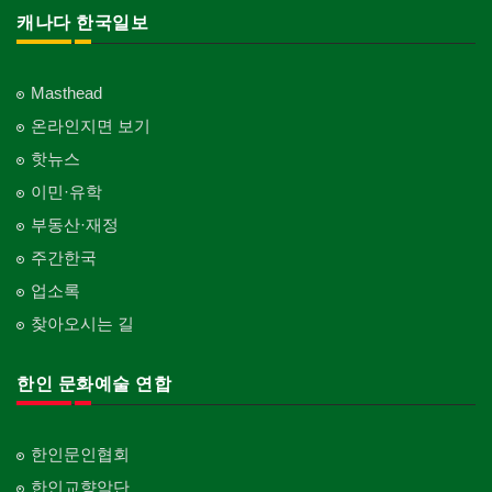
캐나다 한국일보
Masthead
온라인지면 보기
핫뉴스
이민·유학
부동산·재정
주간한국
업소록
찾아오시는 길
한인 문화예술 연합
한인문인협회
한인교향악단