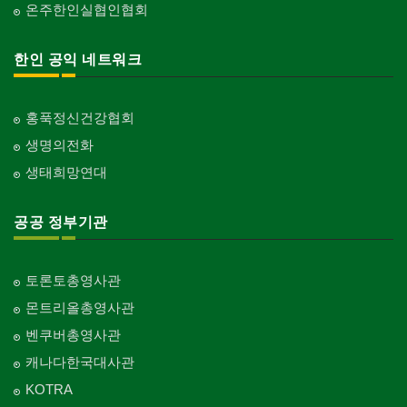
온주한인실협인협회
한인 공익 네트워크
홍푹정신건강협회
생명의전화
생태희망연대
공공 정부기관
토론토총영사관
몬트리올총영사관
벤쿠버총영사관
캐나다한국대사관
KOTRA