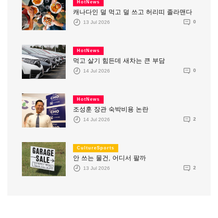
HotNews
캐나다인 덜 먹고 덜 쓰고 허리띠 졸라맨다
13 Jul 2026
0
HotNews
먹고 살기 힘든데 새차는 큰 부담
14 Jul 2026
0
HotNews
조성훈 장관 숙박비용 논란
14 Jul 2026
2
CultureSports
안 쓰는 물건, 어디서 팔까
13 Jul 2026
2