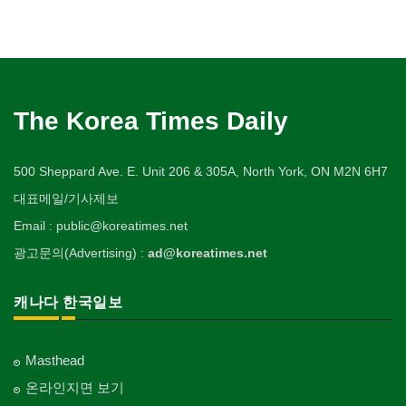
The Korea Times Daily
500 Sheppard Ave. E. Unit 206 & 305A, North York, ON M2N 6H7
대표메일/기사제보
Email : public@koreatimes.net
광고문의(Advertising) :
ad@koreatimes.net
캐나다 한국일보
Masthead
온라인지면 보기