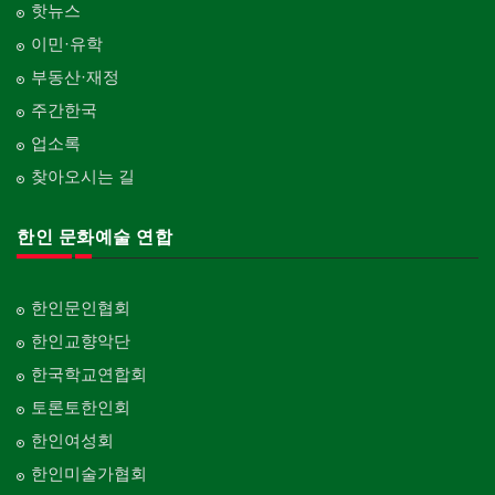
핫뉴스
이민·유학
부동산·재정
주간한국
업소록
찾아오시는 길
한인 문화예술 연합
한인문인협회
한인교향악단
한국학교연합회
토론토한인회
한인여성회
한인미술가협회