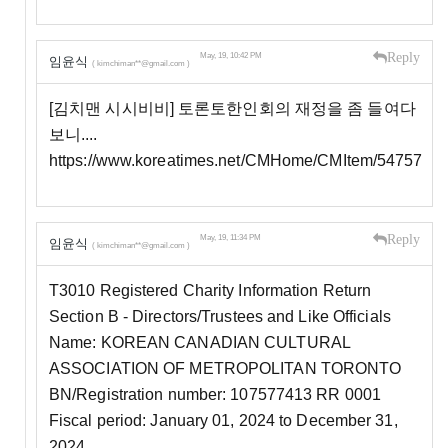
Reply
May, 19, 10:42 PM
임윤식
( kimchiman**@gmail.com )
[김치맨 시시비비] 토론토한인회의 재정을 좀 들여다
보니.... ​
https://www.koreatimes.net/CMHome/CMItem/54757
Reply
May, 19, 11:34 PM
임윤식
( kimchiman**@gmail.com )
T3010 Registered Charity Information Return
Section B - Directors/Trustees and Like Officials
Name: KOREAN CANADIAN CULTURAL
ASSOCIATION OF METROPOLITAN TORONTO
BN/Registration number: 107577413 RR 0001
Fiscal period: January 01, 2024 to December 31,
2024