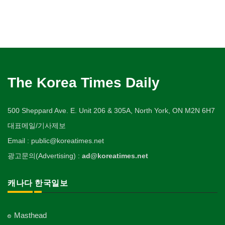
The Korea Times Daily
500 Sheppard Ave. E. Unit 206 & 305A, North York, ON M2N 6H7
대표메일/기사제보
Email : public@koreatimes.net
광고문의(Advertising) :
ad@koreatimes.net
캐나다 한국일보
Masthead