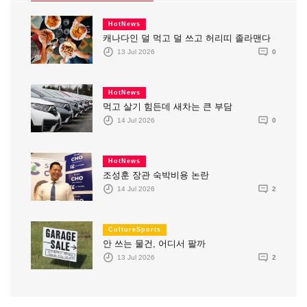
HotNews
캐나다인 덜 먹고 덜 쓰고 허리띠 졸라맨다
13 Jul 2026
0
HotNews
먹고 살기 힘든데 새차는 큰 부담
14 Jul 2026
0
HotNews
조성훈 장관 숙박비용 논란
14 Jul 2026
2
CultureSports
안 쓰는 물건, 어디서 팔까
13 Jul 2026
2