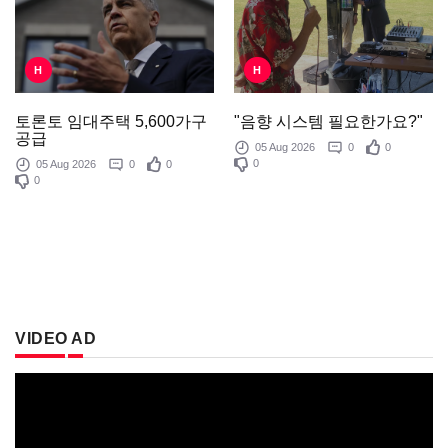
H
H
"음향 시스템 필요한가요?"
토론토 임대주택 5,600가구
공급
05 Aug 2026
0
0
0
05 Aug 2026
0
0
0
VIDEO AD