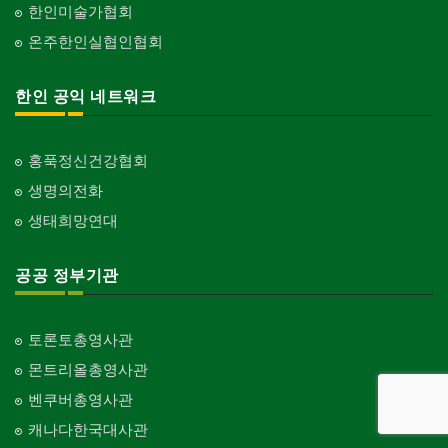
한인미술가협회
온주한인실협인협회
한인 공익 네트워크
홍푹정신건강협회
생명의전화
생태희망연대
공공 정부기관
토론토총영사관
몬트리올총영사관
벤쿠버총영사관
캐나다한국대사관