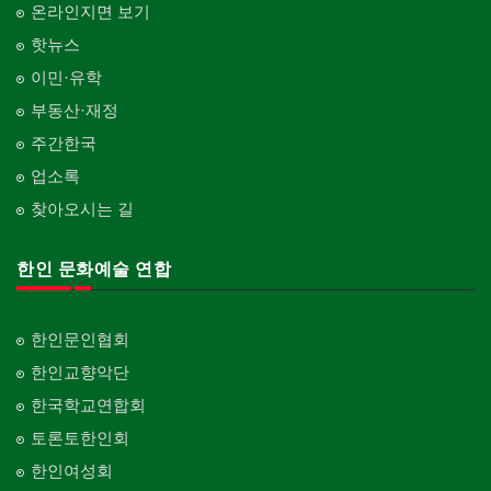
온라인지면 보기
핫뉴스
이민·유학
부동산·재정
주간한국
업소록
찾아오시는 길
한인 문화예술 연합
한인문인협회
한인교향악단
한국학교연합회
토론토한인회
한인여성회