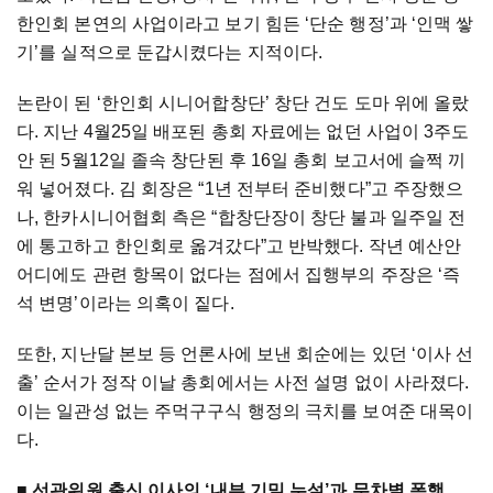
한인회 본연의 사업이라고 보기 힘든 ‘단순 행정’과 ‘인맥 쌓
기’를 실적으로 둔갑시켰다는 지적이다.
논란이 된 ‘한인회 시니어합창단’ 창단 건도 도마 위에 올랐
다. 지난 4월25일 배포된 총회 자료에는 없던 사업이 3주도
안 된 5월12일 졸속 창단된 후 16일 총회 보고서에 슬쩍 끼
워 넣어졌다. 김 회장은 “1년 전부터 준비했다”고 주장했으
나, 한카시니어협회 측은 “합창단장이 창단 불과 일주일 전
에 통고하고 한인회로 옮겨갔다”고 반박했다. 작년 예산안
어디에도 관련 항목이 없다는 점에서 집행부의 주장은 ‘즉
석 변명’이라는 의혹이 짙다.
또한, 지난달 본보 등 언론사에 보낸 회순에는 있던 ‘이사 선
출’ 순서가 정작 이날 총회에서는 사전 설명 없이 사라졌다.
이는 일관성 없는 주먹구구식 행정의 극치를 보여준 대목이
다.
■
선관위원 출신 이사의 ‘내부 기밀 누설’과 무차별 폭행