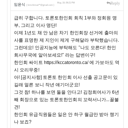
Reply
May, 19, 09:21 PM
임윤식
( kimchiman**@gmail.com )
급히 구합니다. 토론토한인회 회칙 1부와 정회원 명
부, 그리고 이사 명단!
이제 1년도 채 안 남은 차기 한인회장 선거에 출마의
사를 표명한 제 지인이 제게 구해달라 부탁했습니다.
그런데요! 인공지능에 부탁해도 "나도 모른다! 한인
회사무국에 알아보세요!" 라는 답변이구!
한인회 싸이트 https://kccatoronto.ca/ 에 가보아도 역
시 오리무중!
아! [공지사항] 토론토 한인회 이사 선출 공고문이 있
길래 얼른 보니 작년 얘기더군요!
그것 참! 하나를 보면 둘을 안다고! 김정희여사가 6년
째 회장으로 있는 토론토한인회의 꼬락서니가...꼴불
견!
한인회 유급직원들은 일은 안 하구 월급만 받아 챙기
나 보죠?