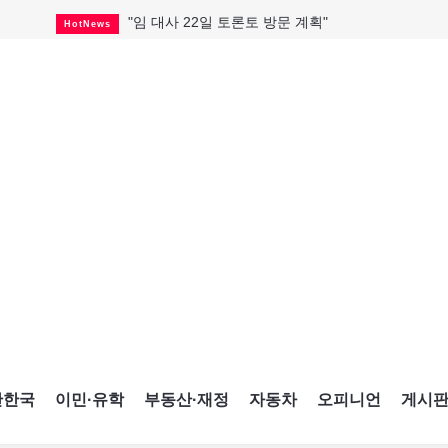
"임 대사 22일 토론토 방문 계획"
HotNews
캐나다 관광업, 올여름 기록적 호황
HotNews
온타리오 3곳 보궐선거 확정
HotNews
캐나다·미국 교역 20억 불 감소
HotNews
온타리오 공공기관 8곳 감사
HotNews
국내 신차 판매 2개월 연속 증가
Car
토론토 임대주택 5,600가구 공급
HotNews
"음향 시스템 필요한가요?"
HotNews
자매 작가, 장애인 재활캠프서 특별한 재능기부
HotNews
간한국
이민·유학
부동산·재정
자동차
오피니언
게시