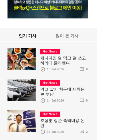
인기 기사
많이 본 기사
HotNews
캐나다인 덜 먹고 덜 쓰고
허리띠 졸라맨다
13 Jul 2026
0
HotNews
먹고 살기 힘든데 새차는
큰 부담
14 Jul 2026
0
HotNews
조성훈 장관 숙박비용 논
란
14 Jul 2026
2