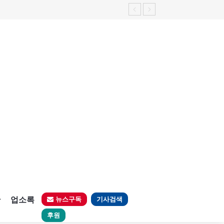
판
업소록
뉴스구독
기사검색
후원