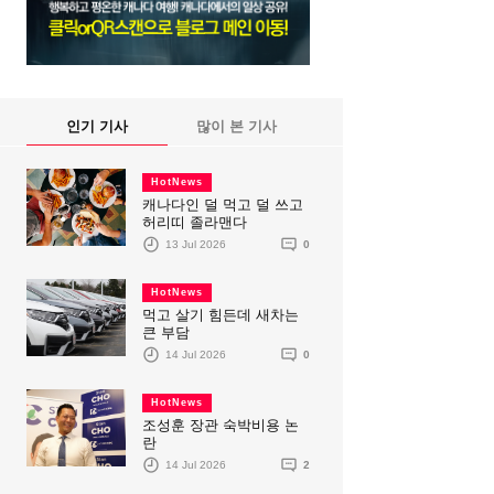
인기 기사
많이 본 기사
HotNews
캐나다인 덜 먹고 덜 쓰고
허리띠 졸라맨다
13 Jul 2026
0
HotNews
먹고 살기 힘든데 새차는
큰 부담
14 Jul 2026
0
HotNews
조성훈 장관 숙박비용 논
란
14 Jul 2026
2