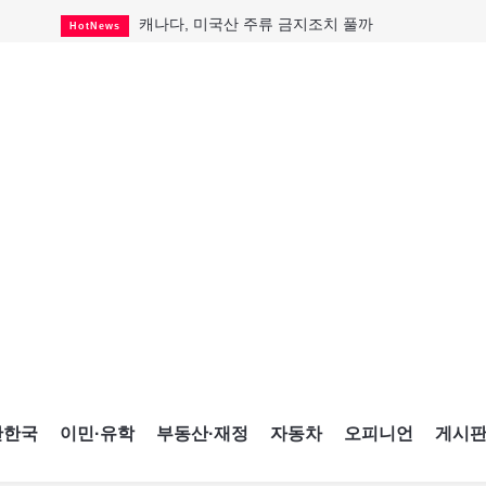
캐나다, 미국산 주류 금지조치 풀까
HotNews
제주 전국체전 10월16일 개막
CultureSports
퇴역 군용기, 산불 진화에 투입
HotNews
국세청 등 해킹 피해자 보상 청구 시작
HotNews
살사축제 총격 용의자 기소
HotNews
아동병원 직원 성범죄 혐의로 기소
HotNews
미국 영주권 수속 한인, 공항서 체포돼
HotNews
K-컬처 크루즈 타고 토론토 달군다
CultureSports
CNE에 한국의 맛과 멋 스며든다
HotNews
간한국
이민·유학
부동산·재정
자동차
오피니언
게시