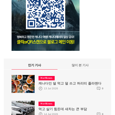
인기 기사
많이 본 기사
HotNews
캐나다인 덜 먹고 덜 쓰고 허리띠 졸라맨다
13 Jul 2026
0
HotNews
먹고 살기 힘든데 새차는 큰 부담
14 Jul 2026
0