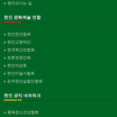
찾아오시는 길
한인 문화예술 연합
한인문인협회
한인교향악단
한국학교연합회
토론토한인회
한인여성회
한인미술가협회
온주한인실협인협회
한인 공익 네트워크
홍푹정신건강협회