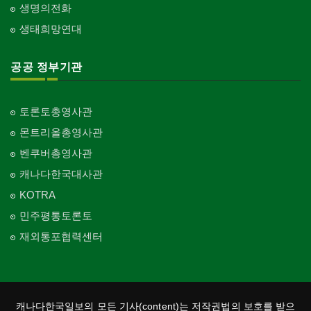
생명의전화
생태희망연대
공공 정부기관
토론토총영사관
몬트리올총영사관
벤쿠버총영사관
캐나다한국대사관
KOTRA
민주평통토론토
재외통포협력센터
캐나다한국일보의 모든 기사(content)는 저작권법의 보호를 받으