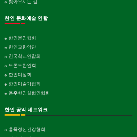
찾아오시는 길
한인 문화예술 연합
한인문인협회
한인교향악단
한국학교연합회
토론토한인회
한인여성회
한인미술가협회
온주한인실협인협회
한인 공익 네트워크
홍푹정신건강협회