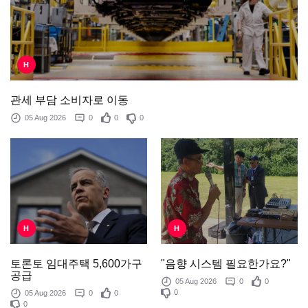
H
관세 부담 소비자로 이동
05 Aug 2026
0
0
0
H
H
"음향 시스템 필요한가요?"
토론토 임대주택 5,600가구
공급
05 Aug 2026
0
0
0
05 Aug 2026
0
0
0