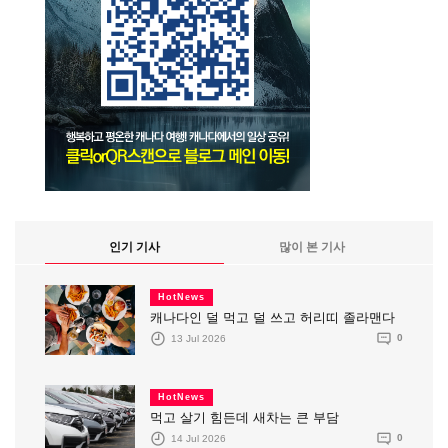
인기 기사
많이 본 기사
HotNews
캐나다인 덜 먹고 덜 쓰고 허리띠 졸라맨다
13 Jul 2026
0
HotNews
먹고 살기 힘든데 새차는 큰 부담
14 Jul 2026
0