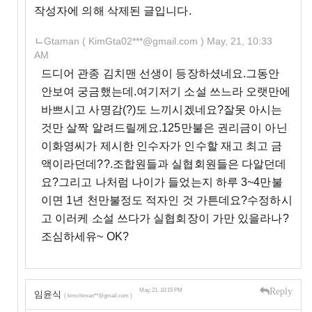
작성자에 의해 삭제된 글입니다.
ㄴ
Gtaman
( KimGta02***@gmail.com )
May, 21, 10:33
AM
드디어 관종 김치맨 선생이 등장하셨네요.그동안
안보여 궁금했는데.여기저기 소설 쓰느라 오랫만에
바쁘시고 사명감(?)도 느끼시겠네요?잘못 아시는
것만 살짝 알려드릴께요.125만불은 권리금이 아닌
이화영씨가 제시한 인수자가 인수할 재고 최고 금
액이라던데??.조합원들과 실협회원들은 다알던데
요?그리고 나처럼 나이가 들었는지 하루 3~4만불
이면 1년 천만불정도 적자인 것 가튼데요?수정하시
고 이러케 소설 쓰다가 실협회장이 가만 있을라나?
조심하세유~ OK?
Reply
May, 21, 10:15 PM
임윤식
( kimchiman**@gmail.com )