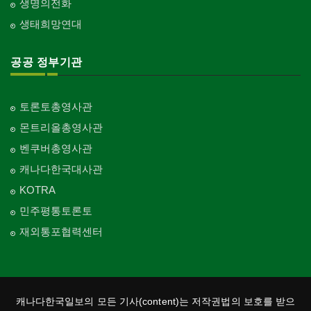
생명의전화
생태희망연대
공공 정부기관
토론토총영사관
몬트리올총영사관
벤쿠버총영사관
캐나다한국대사관
KOTRA
민주평통토론토
재외통포협력센터
캐나다한국일보의 모든 기사(content)는 저작권법의 보호를 받으