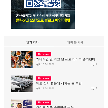
인기 기사
많이 본 기사
HotNews
캐나다인 덜 먹고 덜 쓰고 허리띠 졸라맨다
13 Jul 2026
0
HotNews
먹고 살기 힘든데 새차는 큰 부담
14 Jul 2026
0
HotNews
조성훈 장관 숙박비용 논란