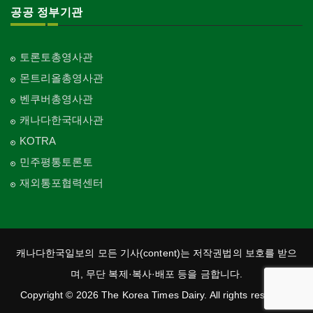
공공 정부기관
토론토총영사관
몬트리올총영사관
벤쿠버총영사관
캐나다한국대사관
KOTRA
민주평통토론토
재외통포협력센터
캐나다한국일보의 모든 기사(content)는 저작권법의 보호를 받으
며, 무단 복제·복사·배포 등을 금합니다.
Copyright © 2026 The Korea Times Dairy. All rights reserved.