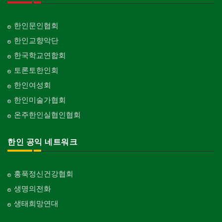
한인문인협회
한인교향악단
한국학교연합회
토론토한인회
한인여성회
한인미술가협회
온주한인실협인협회
한인 공익 네트워크
홍푹정신건강협회
생명의전화
생태희망연대