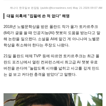
캐나다 한국일보 편집팀 (public@koreatimes.net)
May 21 2026 09:07 AM
대필 의혹에 "집필에 쓴 적 없다" 해명
2018년 노벨문학상을 받은 폴란드 작가 올가 토카르추크
(64)가 글을 쓸 때 인공지능(AI) 챗봇의 도움을 받는다고 말
해 논란을 일으켰다. 소설을 AI에 맡긴 게 아니나며 노벨문
학상을 취소해야 한다는 주장도 나왔다.
21일 폴란드 매체 TVP 등에 따르면 토카르추크는 최근 폴
란드 포즈난에서 열린 컨퍼런스에서 최고급 AI 챗봇 유료
버전을 쓴다며 "놀랍도록 시야를 넓히고 사고를 깊게 만드
는 걸 보고 커다란 충격을 받았다"고 말했다.