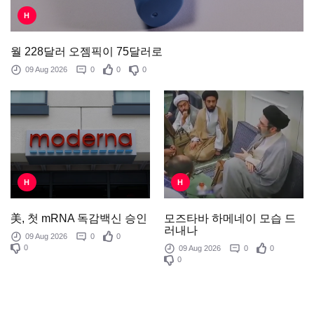
H
월 228달러 오젬픽이 75달러로
09 Aug 2026
0
0
0
H
H
모즈타바 하메네이 모습 드
美, 첫 mRNA 독감백신 승인
러내나
09 Aug 2026
0
0
0
09 Aug 2026
0
0
0