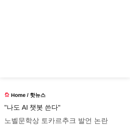
Home
/
핫뉴스
"나도 AI 챗봇 쓴다"
노벨문학상 토카르추크 발언 논란