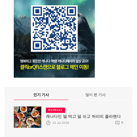
인기 기사
많이 본 기사
HotNews
캐나다인 덜 먹고 덜 쓰고 허리띠 졸라맨다
13 Jul 2026
0