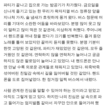
파티가
끝나고
집으로
가는
밤공기가
차가웠다
.
금요일을
신나게
즐기고
있는
한
무리가
왁자지껄
버스
정류장
앞을
지나쳐
가자
,
술
냄새가
흐릿하게
풍겨
왔다
.
버스
창문에
머
리를
기대어
소란한
어둠을
바라보았다
.
분명
많이
웃고
많
이
말하고
많이
먹은
것
같은데
,
이상하게
허했다
.
주머니에
서
핸드폰을
꺼내
창을
켰다가
끄기를
반복했다
.
즐겨
듣던
노래를
틀어
보았지만
끝까지
듣지를
못했다
.
분명
기분이
한껏
고양된
것
같은데
,
파티가
재밌었던
것
같은데
,
모두
즐
거웠던
것
같은데
.
연락하지
않을
연락처가
늘어나고
궁금
하지도
않은
팔로잉이
늘어나고
있었다
.
내
핸드폰은
만나
면
만날
수록
외로운
관계들로
채워지고
있었다
.
뒤죽박죽
섞여버린
친밀감
속에서
길을
잃어버릴
것만
같았다
.
핸드
폰을
도로
집어넣었다
.
한
정거장
일찍
버스에서
내렸다
.
사람
관계란
진심을
말할
수
있어야
하는
것이라고
믿었고
아직도
그렇게
믿고
있다
.
하지만
나의
진심은
살
속으로
파
고
들어가는
엄지발톱
같아서
자꾸만
안으로
들어가려
했