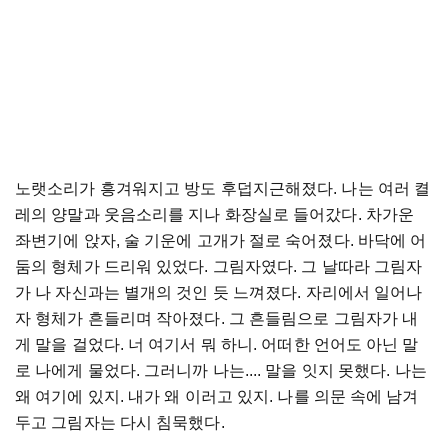
노랫소리가
흥겨워지고
방도
후덥지근해졌다
.
나는
여러
켤
레의
양말과
웃음소리를
지나
화장실로
들어갔다
.
차가운
좌변기에
앉자
,
술
기운에
고개가
절로
숙어졌다
.
바닥에
어
둠의
형체가
드리워
있었다
.
그림자였다
.
그
날따라
그림자
가
나
자신과는
별개의
것인
듯
느껴졌다
.
자리에서
일어나
자
형체가
흔들리며
작아졌다
.
그
흔들림으로
그림자가
내
게
말을
걸었다
.
너
여기서
뭐
하니
.
어떠한
언어도
아닌
말
로
나에게
물었다
.
그러니까
나는
....
말을
잇지
못했다
.
나는
왜
여기에
있지
.
내가
왜
이러고
있지
.
나를
의문
속에
남겨
두고
그림자는
다시
침묵했다
.