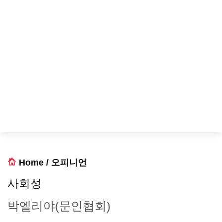
Home
/
오피니언
사회성
박엘리야(문인협회)