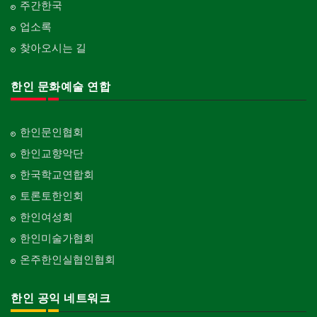
주간한국
업소록
찾아오시는 길
한인 문화예술 연합
한인문인협회
한인교향악단
한국학교연합회
토론토한인회
한인여성회
한인미술가협회
온주한인실협인협회
한인 공익 네트워크