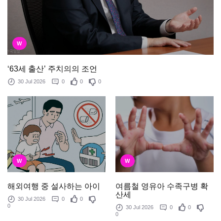
W
‘63세 출산’ 주치의의 조언
30 Jul 2026
0
0
0
W
W
여름철 영유아 수족구병 확
해외여행 중 설사하는 아이
산세
30 Jul 2026
0
0
0
30 Jul 2026
0
0
0