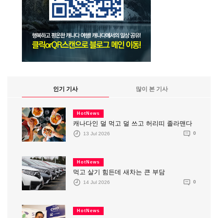
인기 기사
많이 본 기사
HotNews
캐나다인 덜 먹고 덜 쓰고 허리띠 졸라맨다
13 Jul 2026
0
HotNews
먹고 살기 힘든데 새차는 큰 부담
14 Jul 2026
0
HotNews