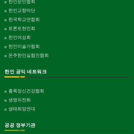
한인문인협회
한인교향악단
한국학교연합회
토론토한인회
한인여성회
한인미술가협회
온주한인실협인협회
한인 공익 네트워크
홍푹정신건강협회
생명의전화
생태희망연대
공공 정부기관