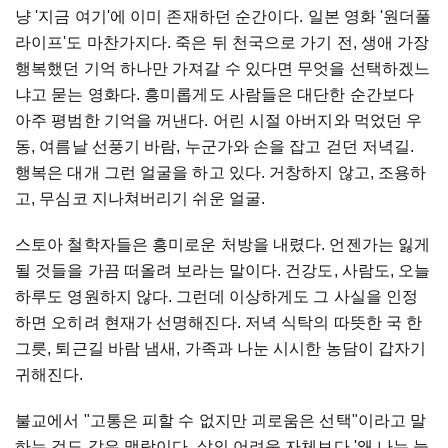
냥 '지금 여기'에 이미 존재하던 순간이다. 일본 영화 '원더풀
라이프'도 마찬가지다. 죽은 뒤 천국으로 가기 전, 생애 가장
행복했던 기억 하나만 가져갈 수 있다면 무엇을 선택하겠느
냐고 묻는 영화다. 흥미롭게도 사람들은 대단한 순간보다
아주 평범한 기억을 꺼낸다. 어린 시절 아버지와 먹었던 우
동, 여름날 선풍기 바람, 누군가와 손을 잡고 걷던 저녁길.
행복은 대개 그런 얼굴을 하고 있다. 거창하지 않고, 조용하
고, 무심코 지나쳐버리기 쉬운 얼굴.
스토아 철학자들은 흥미로운 처방을 내렸다. 언젠가는 잃게
될 것들을 가끔 떠올려 보라는 말이다. 건강도, 사람도, 오늘
하루도 영원하지 않다. 그런데 이상하게도 그 사실을 인정
하면 오히려 현재가 선명해진다. 저녁 식탁의 따뜻한 국 한
그릇, 퇴근길 바람 냄새, 가족과 나눈 시시한 농담이 갑자기
귀해진다.
불교에서 "고통은 피할 수 없지만 괴로움은 선택"이라고 말
하는 것도 같은 맥락이다. 삶의 어려움 자체보다 '왜 나는 늘