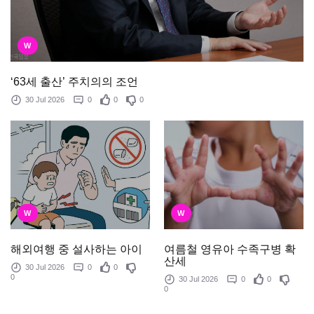
W
‘63세 출산’ 주치의의 조언
30 Jul 2026
0
0
0
W
W
여름철 영유아 수족구병 확
해외여행 중 설사하는 아이
산세
30 Jul 2026
0
0
0
30 Jul 2026
0
0
0