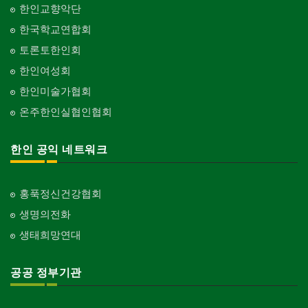
한인교향악단
한국학교연합회
토론토한인회
한인여성회
한인미술가협회
온주한인실협인협회
한인 공익 네트워크
홍푹정신건강협회
생명의전화
생태희망연대
공공 정부기관