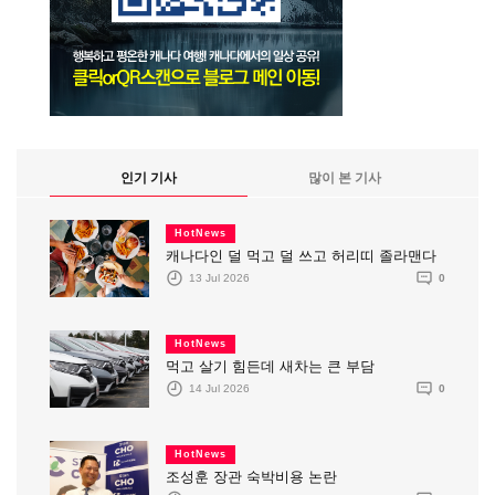
인기 기사
많이 본 기사
HotNews
캐나다인 덜 먹고 덜 쓰고 허리띠 졸라맨다
13 Jul 2026
0
HotNews
먹고 살기 힘든데 새차는 큰 부담
14 Jul 2026
0
HotNews
조성훈 장관 숙박비용 논란