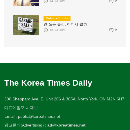
14 Jul 2026
2
CultureSports
안 쓰는 물건, 어디서 팔까
13 Jul 2026
2
The Korea Times Daily
500 Sheppard Ave. E. Unit 206 & 305A, North York, ON M2N 6H7
대표메일/기사제보
Email : public@koreatimes.net
광고문의(Advertising) :
ad@koreatimes.net