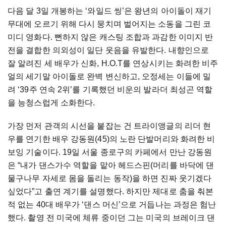
다음 달 3일 개봉하는 ‘와일드 씽’은 왕년의 아이돌이 재기
무대에 오르기 위해 다시 뭉치며 벌어지는 소동을 그린 코
미디 영화다. 뻔하지 않은 캐스팅 조합과 과감한 이미지 반
전을 결합한 의외성이 일단 웃음을 유발한다. 내향인으로
잘 알려진 세 배우가 신화, H.O.T를 연상시키는 화려한 비주
얼의 세기말 아이돌로 완벽 변신하고, 오정세는 이들에 밀
려 ‘39주 연속 2위’를 기록했던 비운의 발라더 최성곤 역할
을 능청스럽게 소화한다.
가장 먼저 관객의 시선을 붙잡는 건 트라이앵글의 리더 현
우를 연기한 배우 강동원(45)의 노란 단발머리와 화려한 비
보잉 기술이다. 19일 서울 종로구의 카페에서 만난 강동원
은 “내가 댄스가수 역할을 맡아 헤드스핀(머리를 바닥에 댄
물구나무 자세로 몸을 돌리는 동작)을 하면 진짜 웃기겠다
싶었다”고 출연 계기를 설명했다. 하지만 제대로 춤을 춰본
적 없는 40대 배우가 ‘댄스 머신’으로 거듭나는 과정은 험난
했다. 촬영 전 미국에 체류 중이던 그는 미국의 브레이크 댄