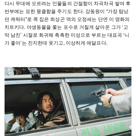
다시 무대에 오르려는 인물들의 간절함이 차곡차곡 쌓여 후
반부에는 묘한 뭉클함을 주기도 한다. 강동원이 “가장 탐났
던 캐릭터”로 콕 집은 최성곤 역의 오정세는 단연 이 영화의
치트키다. 야생동물을 쫓는 포수로 거칠게 살아온 그가 ‘고
막 남친’ 시절로 회귀해 촉촉한 미성으로 부르는 대표곡 ‘니
가 좋아’는 진지한데 웃기고, 이상하게 애달프다.