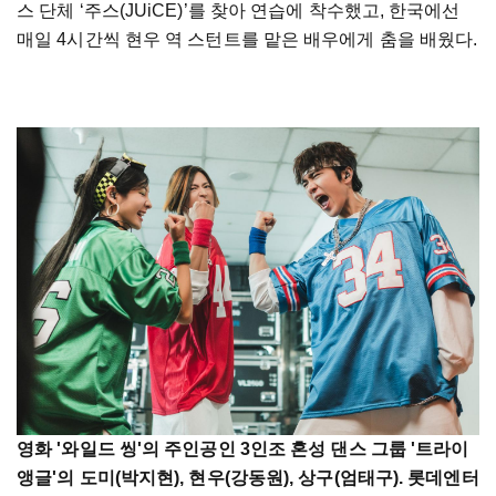
스 단체 ‘주스(JUiCE)’를 찾아 연습에 착수했고, 한국에선
매일 4시간씩 현우 역 스턴트를 맡은 배우에게 춤을 배웠다.
영화 '와일드 씽'의 주인공인 3인조 혼성 댄스 그룹 '트라이
앵글'의 도미(박지현), 현우(강동원), 상구(엄태구). 롯데엔터