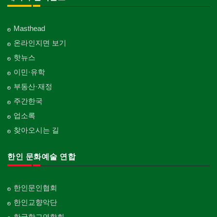
Masthead
온라인지면 보기
핫뉴스
이민·유학
부동산·재정
주간한국
업소록
찾아오시는 길
한인 문화예술 연합
한인문인협회
한인교향악단
한국학교연합회