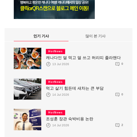
인기 기사
많이 본 기사
HotNews
캐나다인 덜 먹고 덜 쓰고 허리띠 졸라맨다
13 Jul 2026
0
HotNews
먹고 살기 힘든데 새차는 큰 부담
14 Jul 2026
0
HotNews
조성훈 장관 숙박비용 논란
14 Jul 2026
2