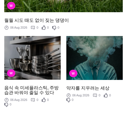
W
월월 시도 때도 없이 짖는 댕댕이
06 Aug 2026
0
0
0
W
W
음식 속 미세플라스틱, 주방
약자를 지우려는 세상
습관 바꿔야 줄일 수 있다
06 Aug 2026
0
0
0
06 Aug 2026
0
0
0