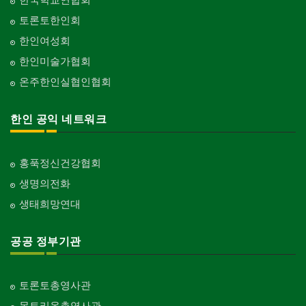
토론토한인회
한인여성회
한인미술가협회
온주한인실협인협회
한인 공익 네트워크
홍푹정신건강협회
생명의전화
생태희망연대
공공 정부기관
토론토총영사관
몬트리올총영사관