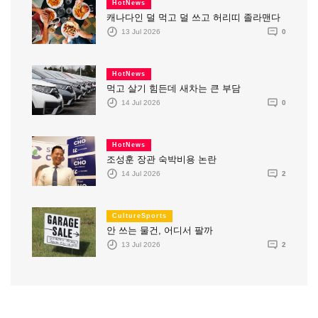
HotNews
캐나다인 덜 먹고 덜 쓰고 허리띠 졸라맨다
13 Jul 2026
0
HotNews
먹고 살기 힘든데 새차는 큰 부담
14 Jul 2026
0
HotNews
조성훈 장관 숙박비용 논란
14 Jul 2026
2
CultureSports
안 쓰는 물건, 어디서 팔까
13 Jul 2026
2