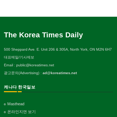
The Korea Times Daily
500 Sheppard Ave. E. Unit 206 & 305A, North York, ON M2N 6H7
대표메일/기사제보
Email : public@koreatimes.net
광고문의(Advertising) :
ad@koreatimes.net
캐나다 한국일보
Masthead
온라인지면 보기