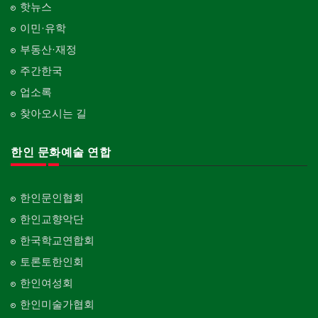
핫뉴스
이민·유학
부동산·재정
주간한국
업소록
찾아오시는 길
한인 문화예술 연합
한인문인협회
한인교향악단
한국학교연합회
토론토한인회
한인여성회
한인미술가협회