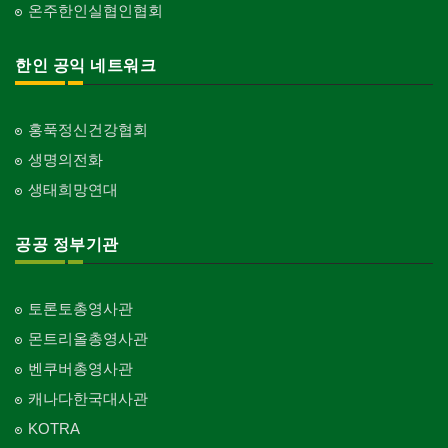
온주한인실협인협회
한인 공익 네트워크
홍푹정신건강협회
생명의전화
생태희망연대
공공 정부기관
토론토총영사관
몬트리올총영사관
벤쿠버총영사관
캐나다한국대사관
KOTRA