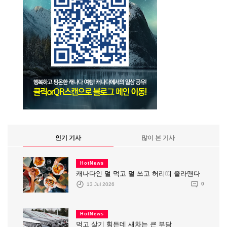
인기 기사
많이 본 기사
HotNews
캐나다인 덜 먹고 덜 쓰고 허리띠 졸라맨다
13 Jul 2026
0
HotNews
먹고 살기 힘든데 새차는 큰 부담