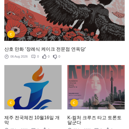
C
산호 만화 ‘장례식 케이크 전문점 연옥당’
06 Aug 2026
0
0
0
C
C
제주 전국체전 10월16일 개
K-컬처 크루즈 타고 토론토
막
달군다