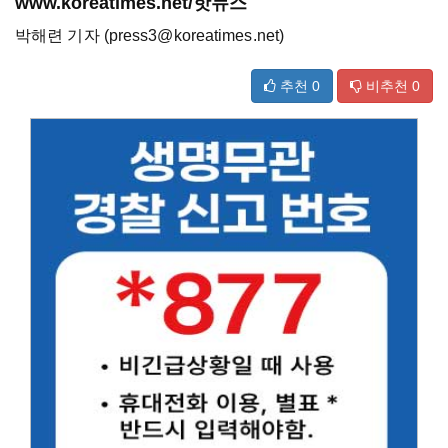
www.koreatimes.net/핫뉴스
박해련 기자 (press3@koreatimes.net)
추천
0
비추천
0