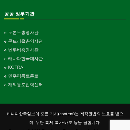
공공 정부기관
토론토총영사관
몬트리올총영사관
벤쿠버총영사관
캐나다한국대사관
KOTRA
민주평통토론토
재외통포협력센터
캐나다한국일보의 모든 기사(content)는 저작권법의 보호를 받으
며, 무단 복제·복사·배포 등을 금합니다.