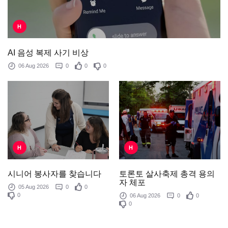
H
AI 음성 복제 사기 비상
06 Aug 2026
0
0
0
H
H
토론토 살사축제 총격 용의
시니어 봉사자를 찾습니다
자 체포
05 Aug 2026
0
0
0
06 Aug 2026
0
0
0