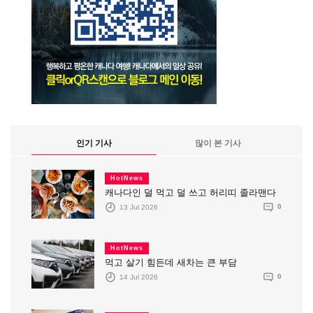
인기 기사
많이 본 기사
HotNews
캐나다인 덜 먹고 덜 쓰고 허리띠 졸라맨다
13 Jul 2026
0
HotNews
먹고 살기 힘든데 새차는 큰 부담
14 Jul 2026
0