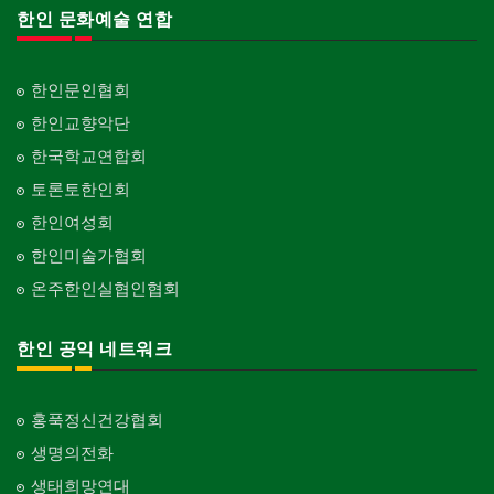
한인 문화예술 연합
한인문인협회
한인교향악단
한국학교연합회
토론토한인회
한인여성회
한인미술가협회
온주한인실협인협회
한인 공익 네트워크
홍푹정신건강협회
생명의전화
생태희망연대