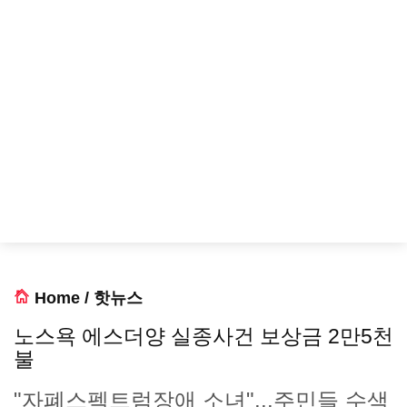
Home
/
핫뉴스
노스욕 에스더양 실종사건 보상금 2만5천
불
"자폐스펙트럼장애 소녀"...주민들 수색