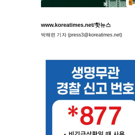
www.koreatimes.net/핫뉴스
박해련 기자 (press3@koreatimes.net)