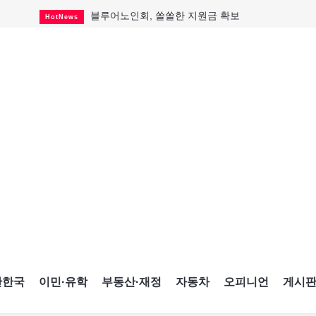
블루어노인회, 쏠쏠한 지원금 확보
HotNews
캐나다인 33% "생활비 부담에 보험 축소"
HotNews
"마약 범죄에 연루됐으니 돈 보내라"
HotNews
토론토 살사축제 총격 용의자 체포
HotNews
세계 10대 구조물서 내려오는 CN타워
CultureSports
이민자의 삶을 문학적 이야기로
CultureSports
미 총영사관 총격 용의자 2명 체포
HotNews
캐나다 공룡 화석, 주화로 탄생
CultureSports
"벌써 내년 여름이 기다려진다"
CultureSports
간한국
이민·유학
부동산·재정
자동차
오피니언
게시