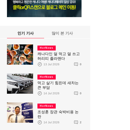
인기 기사
많이 본 기사
HotNews
캐나다인 덜 먹고 덜 쓰고
허리띠 졸라맨다
13 Jul 2026
0
HotNews
먹고 살기 힘든데 새차는
큰 부담
14 Jul 2026
0
HotNews
조성훈 장관 숙박비용 논
란
14 Jul 2026
2