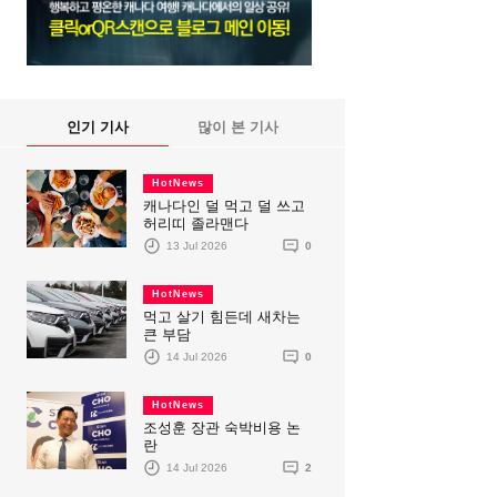
인기 기사
많이 본 기사
HotNews
캐나다인 덜 먹고 덜 쓰고
허리띠 졸라맨다
13 Jul 2026
0
HotNews
먹고 살기 힘든데 새차는
큰 부담
14 Jul 2026
0
HotNews
조성훈 장관 숙박비용 논
란
14 Jul 2026
2