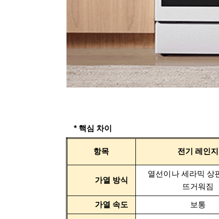
*
핵심 차이
항목
전기 레인지
열선이나 세라믹 상
가열 방식
뜨거워짐
가열 속도
보통