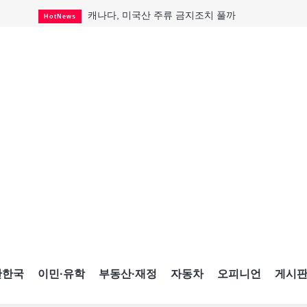
캐나다, 미국산 주류 금지조치 풀까
HotNews
제주 전국체전 10월16일 개막
CultureSports
퇴역 군용기, 산불 진화에 투입
HotNews
국세청 등 해킹 피해자 보상 청구 시작
HotNews
살사축제 총격 용의자 기소
HotNews
아동병원 직원 성범죄 혐의로 기소
HotNews
미국 영주권 수속 한인, 공항서 체포돼
HotNews
K-컬처 크루즈 타고 토론토 달군다
CultureSports
CNE에 한국의 맛과 멋 스며든다
HotNews
간한국
이민·유학
부동산·재정
자동차
오피니언
게시