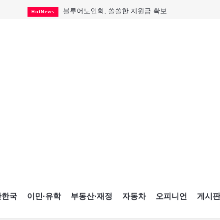
블루어노인회, 쏠쏠한 지원금 확보
HotNews
캐나다인 33% "생활비 부담에 보험 축소"
HotNews
"마약 범죄에 연루됐으니 돈 보내라"
HotNews
토론토 살사축제 총격 용의자 체포
HotNews
세계 10대 구조물서 내려오는 CN타워
CultureSports
이민자의 삶을 문학적 이야기로
CultureSports
미 총영사관 총격 용의자 2명 체포
HotNews
캐나다 공룡 화석, 주화로 탄생
CultureSports
"벌써 내년 여름이 기다려진다"
CultureSports
간한국
이민·유학
부동산·재정
자동차
오피니언
게시