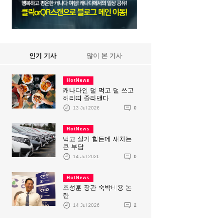
인기 기사
많이 본 기사
HotNews
캐나다인 덜 먹고 덜 쓰고
허리띠 졸라맨다
13 Jul 2026
0
HotNews
먹고 살기 힘든데 새차는
큰 부담
14 Jul 2026
0
HotNews
조성훈 장관 숙박비용 논
란
14 Jul 2026
2