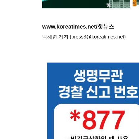
www.koreatimes.net/핫뉴스
박해련 기자 (press3@koreatimes.net)