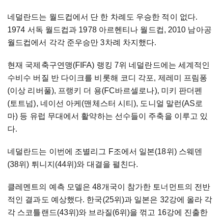
네덜란드는 월드컵에서 단 한 차례도 우승한 적이 없다.
1974 서독 월드컵과 1978 아르헨티나 월드컵, 2010 남아공
월드컵에서 각각 준우승만 3차례 차지했다.
현재 국제축구연맹(FIFA) 랭킹 7위 네덜란드에는 세계적인
수비수 버질 반 다이크를 비롯해 코디 각포, 제레미 프림퐁
(이상 리버풀), 프랭키 더 용(FC바르셀로나), 미키 판더펜
(토트넘), 네이선 아케(맨체스터 시티), 도니얼 말런(AS로
마) 등 유럽 무대에서 활약하는 선수들이 주축을 이루고 있
다.
네덜란드는 이번에 조별리그 F조에서 일본(18위) 스웨덴
(38위) 튀니지(44위)와 대결을 펼친다.
클레멘트의 예측 모델은 48개국이 참가한 토너먼트의 전반
적인 결과도 예상했다. 한국(25위)과 일본은 32강에 올라 각
각 스코틀랜드(43위)와 브라질(6위)을 꺾고 16강에 진출한