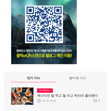
인기 기사
많이 본 기사
HotNews
캐나다인 덜 먹고 덜 쓰고 허리띠 졸라맨다
13 Jul 2026
0