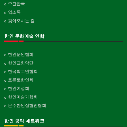
주간한국
업소록
찾아오시는 길
한인 문화예술 연합
한인문인협회
한인교향악단
한국학교연합회
토론토한인회
한인여성회
한인미술가협회
온주한인실협인협회
한인 공익 네트워크