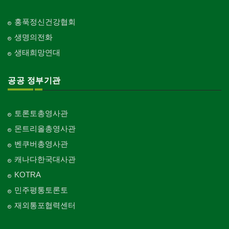
홍푹정신건강협회
생명의전화
생태희망연대
공공 정부기관
토론토총영사관
몬트리올총영사관
벤쿠버총영사관
캐나다한국대사관
KOTRA
민주평통토론토
재외통포협력센터