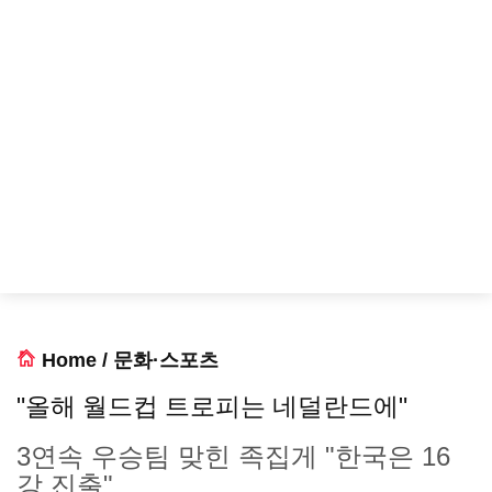
Home
/
문화·스포츠
"올해 월드컵 트로피는 네덜란드에"
3연속 우승팀 맞힌 족집게 "한국은 16
강 진출"