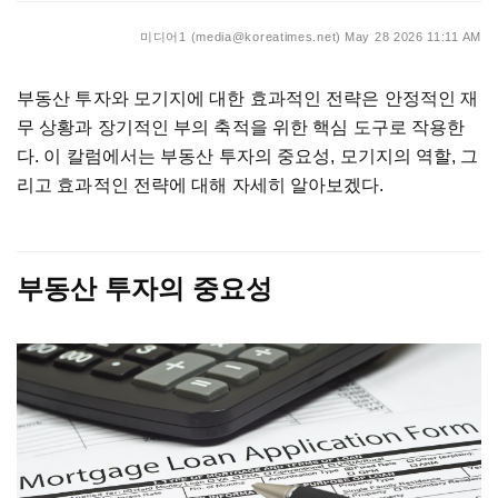
미디어1 (media@koreatimes.net)
May 28 2026 11:11 AM
부동산
투자와
모기지에
대한
효과적인
전략은
안정적인
재
무
상황과
장기적인
부의
축적을
위한
핵심
도구로
작용한
다
.
이
칼럼에서는
부동산
투자의
중요성
,
모기지의
역할
,
그
리고
효과적인
전략에
대해
자세히
알아보겠다
.
부동산
투자의
중요성