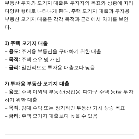
부동산
투자와
모기지
대출은
투자자의
목표와
상황에
따라
다양한
형태로
나타나게
된다
.
주택
모기지
대출과
투자용
부동산
모기지
대출은
각각
목적과
금리에서
차이를
보인
다
.
1)
주택
모기지
대출
–
용도
:
주거용
부동산을
구매하기
위한
대출
–
목적
:
주택
소유
및
개선
–
금리
:
일반적으로
투자용
대출보다
낮음
2)
투자용
부동산
모기지
대출
–
용도
:
주택
이외의
부동산
(
상업용
,
다가구
주택
등
)
을
투자
하기
위한
대출
–
목적
:
임대
수익
또는
장기적인
부동산
가치
상승
목표
–
금리
:
주택
모기지
대출보다
높을
수
있음