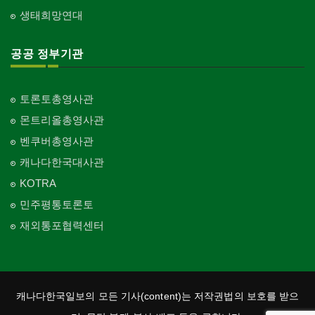
생태희망연대
공공 정부기관
토론토총영사관
몬트리올총영사관
벤쿠버총영사관
캐나다한국대사관
KOTRA
민주평통토론토
재외통포협력센터
캐나다한국일보의 모든 기사(content)는 저작권법의 보호를 받으