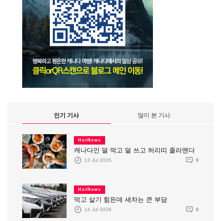
인기 기사
많이 본 기사
HotNews
캐나다인 덜 먹고 덜 쓰고 허리띠 졸라맨다
13 Jul 2026
0
HotNews
먹고 살기 힘든데 새차는 큰 부담
14 Jul 2026
0