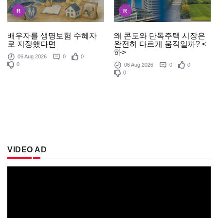
R
R
배우자를 생명보험 수혜자
왜 콘도와 단독주택 시장은
로 지정했다면
완전히 다르게 움직일까? <
하>
06 Aug 2026
0
0
0
06 Aug 2026
0
0
0
VIDEO AD