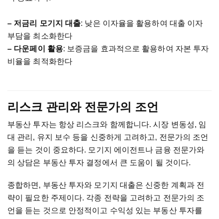
–
저금리
모기지
대출
:
낮은
이자율을
활용하여
대출
이자
부담을
최소화한다
–
다운페이
활용
:
보증금을
효과적으로
활용하여
자본
투자
비율을
최적화한다
리스크
관리와
전문가의
조언
부동산
투자는
항상
리스크와
함께합니다
.
시장
변동성
,
임
대
관리
,
유지
보수
등을
신중하게
고려하고
,
전문가의
조언
을
듣는
것이
중요하다
.
모기지
에이전트나
금융
전문가와
의
상담은
부동산
투자
결정에서
큰
도움이
될
것이다
.
종합하면
,
부동산
투자와
모기지
대출은
신중한
계획과
전
략이
필요한
주제이다
.
각종
전략을
고려하고
전문가의
조
언을
듣는
것으로
안정적이고
수익성
있는
부동산
투자를