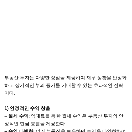
부동산
투자는
다양한
장점을
제공하여
재무
상황을
안정화
하고
장기적인
부의
증가를
기대할
수
있는
효과적인
전략
이다
.
1)
안정적인
수익
창출
–
월세
수익
:
임대료를
통한
월세
수익은
부동산
투자의
안
정적인
현금
흐름을
제공한다
–
수익
다변화
:
여러
부동산을
보유하면
수익을
다양화하여