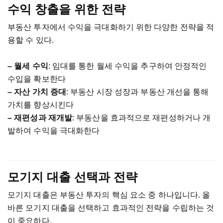
수익
창출을
위한
전략
부동산
투자에서
수익을
극대화하기
위한
다양한
전략을
적
용할
수
있다
.
–
월세
수익
:
임대를
통한
월세
수익을
추구하여
안정적인
수입을
확보한다
–
자산
가치
증대
:
부동산
시장
성장과
부동산
개선을
통해
가치를
향상시킨다
–
재편성과
재개발
:
부동산을
효과적으로
재편성하거나
개
발하여
수익을
극대화한다
모기지
대출
선택과
전략
모기지
대출은
부동산
투자의
핵심
요소
중
하나입니다
.
올
바른
모기지
대출을
선택하고
효과적인
전략을
수립하는
것
이
중요하다
.