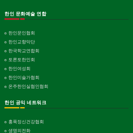
한인 문화예술 연합
한인문인협회
한인교향악단
한국학교연합회
토론토한인회
한인여성회
한인미술가협회
온주한인실협인협회
한인 공익 네트워크
홍푹정신건강협회
생명의전화