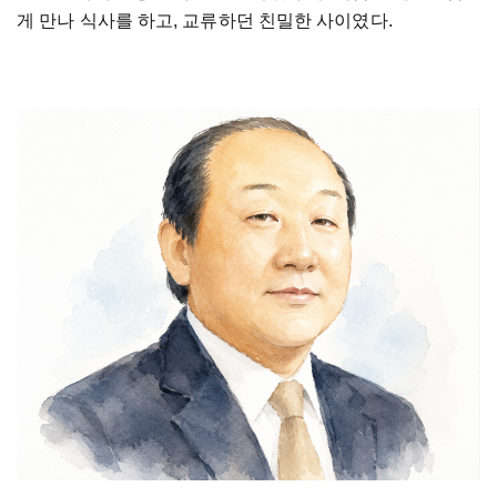
게
만나
식사를
하고
,
교류하던
친밀한
사이였다
.