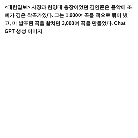
<
대한일보
>
사장과
한양대
총장이었던
김연준은
음악에
조
예가
깊은
작곡가였다
.
그는
1,600
여
곡을
책으로
묶어
냈
고
,
미
발표된
곡을
합치면
3,000
여
곡을
만들었다
. Chat
GPT 생성 이미지