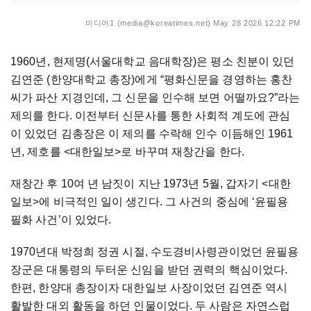
미디어1 (media@koreatimes.net)
May 28 2026 12:22 PM
1960
년
,
현제명
(
서울대학교
음대학장
)
은
평소
친분이
있던
김연준
(
한양대학교
총장
)
에게
“
평화신문을
경영하는
홍찬
씨가
파산
지경인데
,
그
신문을
인수해
보면
어떨까요
?”
라는
제의를
한다
.
이전부터
신문사를
통한
사회적
계도에
관심
이
있었던
김총장은
이
제의를
수락해
인수
이듬해인
1961
년
,
제호를
<
대한일보
>
로
바꾸며
재창간을
한다
.
재창간
후
10
여
년
남짓이
지난
1973
년
5
월
,
갑자기
<
대한
일보
>
에
비극적인
일이
생긴다
.
그
사건의
중심에
‘
윤필용
필화
사건
’
이
있었다
.
1970
년대
박정희
정권
시절
,
수도경비사령관이었던
윤필용
장군은
대통령의
두터운
신임을
받던
권력의
핵심이었다
.
한편
,
한양대
총장이자
대한일보
사장이었던
김연준
역시
활발한
대외
활동을
하던
인물이었다
.
두
사람은
자연스럽