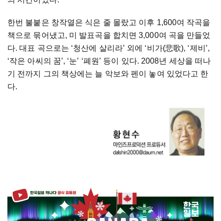
한번
불붙은
창작열은
식은
줄
몰랐고
이후
1,600
여
작곡을
책으로
묶어냈고
,
미
발표곡을
합치면
3,000
여
곡을
만들었
다
.
대표
곡으로는
‘
청산에
살리라
’
외에
‘
비가
(
悲歌
), ‘
제비
’,
‘
작은
아씨의
꿈
’, ‘
눈
’ ‘
폐원
’
등이
있다
. 2008
년
세상을
떠나
기
전까지
그의
책상에는
늘
악보와
펜이
놓여
있었다고
한
다
.