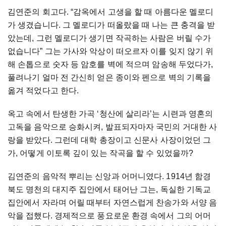
김연준의
회고다
. “
감옥에서
고생을
할
때
아름다운
멜로디
가
생겼습니다
.
그
멜로디가
떠올랐을
때
나는
큰
충격을
받
았는데
,
그런
멜로디가
생기면
작곡하는
사람은
버릴
수가
없습니다
”
그는
가사와
악상이
떠오르자
이를
잊지
않기
위
해
손톱으로
숫자
등
암호를
벽에
적으며
암송해
두었다가
,
풀려나기
얼마
전
간신히
얻은
종이와
펜으로
벽의
기록을
옮겨
적었다고
한다
.
옥고
속에서
탄생한
가곡
‘
청산에
살리라
’
는
시련과
영혼의
고독을
음악으로
승화시켜
,
발표되자마자
국민의
거대한
사
랑을
받았다
.
그런데
대학
총장이고
신문사
사장이었던
그
가
,
어떻게
이토록
깊이
있는
작곡을
할
수
있었을까
?
김연준의
음악적
뿌리는
신앙과
어머니였다
. 1914
년
함경
북도
명천의
대지주
집안에서
태어난
그는
,
독실한
기독교
집안에서
자라며
어릴
때부터
자연스럽게
찬송가와
서양
음
악을
접했다
.
경제적으로
풍요로운
환경
속에서
그의
어머