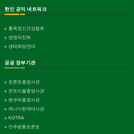
한인 공익 네트워크
홍푹정신건강협회
생명의전화
생태희망연대
공공 정부기관
토론토총영사관
몬트리올총영사관
벤쿠버총영사관
캐나다한국대사관
KOTRA
민주평통토론토