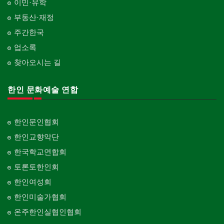
이민·유학
부동산·재정
주간한국
업소록
찾아오시는 길
한인 문화예술 연합
한인문인협회
한인교향악단
한국학교연합회
토론토한인회
한인여성회
한인미술가협회
온주한인실협인협회