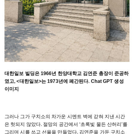
대한일보
빌딩은
1966
년
한양대학교
김연준
총장이
준공하
였고
, <
대한일보
>
는
1973
년에
폐간된다
. Chat GPT 생성
이미지
그러나
그가
구치소의
차가운
시멘트
벽에
갇혀
지낸
시간
은
헛되지
않았다
.
절망의
공간에서
‘
초록빛
물든
산허리
’
를
그리며
시를
쓰고
선율을
만들었다
.
김연준을
가둔
구치소