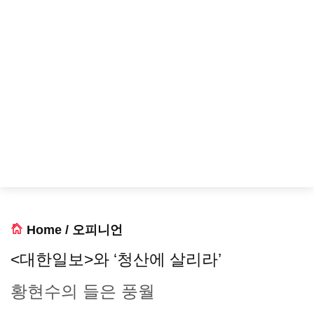
Home
/
오피니언
<대한일보>와 ‘청산에 살리라’
황현수의 들은 풍월