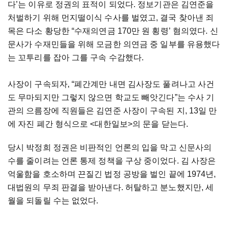
다
’
는
이유로
정권의
표적이
되었다
.
정보기관은
김연준을
처벌하기
위해
먼지떨이식
수사를
벌였고
,
결국
찾아낸
죄
목은
다소
황당한
“
수재의연금
170
만
원
횡령
’
혐의였다
.
신
문사가
수재민들을
위해
모금한
의연금
중
일부를
유용했다
는
꼬투리를
잡아
그를
구속
수감했다
.
사장이
구속되자
, “
폐간계만
내면
김사장도
풀려나고
사건
도
무마되지만
그렇지
않으면
학교도
빼앗긴다
”
는
수사
기
관의
으름장에
직원들은
김연준
사장이
구속된
지
, 13
일
만
에
자진
폐간
형식으로
<
대한일보
>
의
문을
닫는다
.
당시
박정희
정권은
비판적인
언론의
입을
막고
신문사의
수를
줄이려는
언론
통제
정책을
구상
중이었다
.
김
사장은
억울함을
호소하며
끈질긴
법정
공방을
벌인
끝에
1974
년
,
대법원의
무죄
판결을
받아낸다
.
허탈하고
분노했지만
,
세
월을
되돌릴
수는
없었다
.