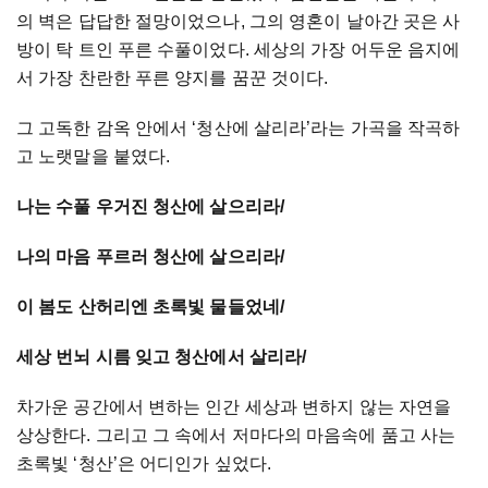
의
벽은
답답한
절망이었으나
,
그의
영혼이
날아간
곳은
사
방이
탁
트인
푸른
수풀이었다
.
세상의
가장
어두운
음지에
서
가장
찬란한
푸른
양지를
꿈꾼
것이다
.
그
고독한
감옥
안에서
‘
청산에
살리라
’
라는
가곡을
작곡하
고
노랫말을
붙였다
.
나는
수풀
우거진
청산에
살으리라
/
나의
마음
푸르러
청산에
살으리라
/
이
봄도
산허리엔
초록빛
물들었네
/
세상
번뇌
시름
잊고
청산에서
살리라/
차가운
공간에서
변하는
인간
세상과
변하지
않는
자연을
상상한다
.
그리고
그
속에서
저마다의
마음속에
품고
사는
초록빛
‘
청산
’
은
어디인가
싶었다
.