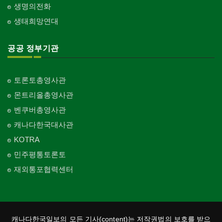
생명의전화
생태희망연대
공공 정부기관
토론토총영사관
몬트리올총영사관
벤쿠버총영사관
캐나다한국대사관
KOTRA
민주평통토론토
재외통포협력센터
캐나다한국일보의 모든 기사(content)는 저작권법의 보호를 받으