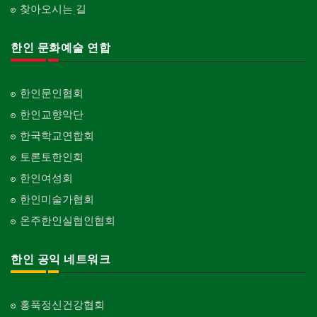
찾아오시는 길
한인 문화예술 연합
한인문인협회
한인교향악단
한국학교연합회
토론토한인회
한인여성회
한인미술가협회
온주한인실협인협회
한인 공익 네트워크
홍푹정신건강협회