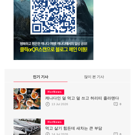
인기 기사
많이 본 기사
HotNews
캐나다인 덜 먹고 덜 쓰고 허리띠 졸라맨다
13 Jul 2026
0
HotNews
먹고 살기 힘든데 새차는 큰 부담
14 Jul 2026
0