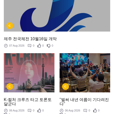
C
제주 전국체전 10월16일 개막
07 Aug 2026
0
0
0
C
C
K-컬처 크루즈 타고 토론토
"벌써 내년 여름이 기다려진
달군다
다"
06 Aug 2026
0
0
06 Aug 2026
0
0