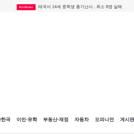
태국서 14세 중학생 총기난사...최소 8명 살해
HotNews
국세청 등 해킹 피해자 보상 청구 시작
HotNews
살사축제 총격 용의자 기소
HotNews
맨발로 누워있거나 냄새 풍기며 음식 먹고...
HotNews
미국 영주권 수속 한인, 공항서 체포돼
HotNews
다리는 아름답지만 미국 욕심 지나쳐
HotNews
CNE에 한국의 맛과 멋 스며든다
HotNews
캐나다 실업률 6.4%...2년래 최저
HotNews
인기 치킨버거 리콜
HotNews
간한국
이민·유학
부동산·재정
자동차
오피니언
게시