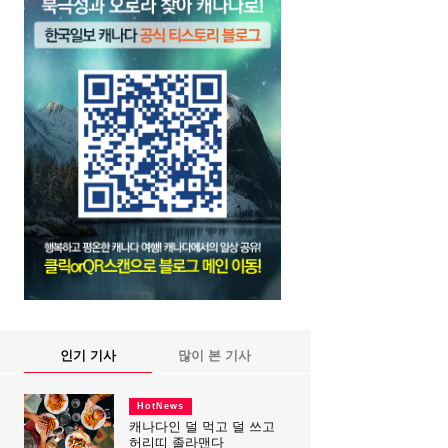
인기 기사
많이 본 기사
HotNews
캐나다인 덜 먹고 덜 쓰고
허리띠 졸라맨다