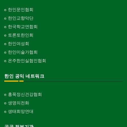
한인문인협회
한인교향악단
한국학교연합회
토론토한인회
한인여성회
한인미술가협회
온주한인실협인협회
한인 공익 네트워크
홍푹정신건강협회
생명의전화
생태희망연대
공공 정부기관