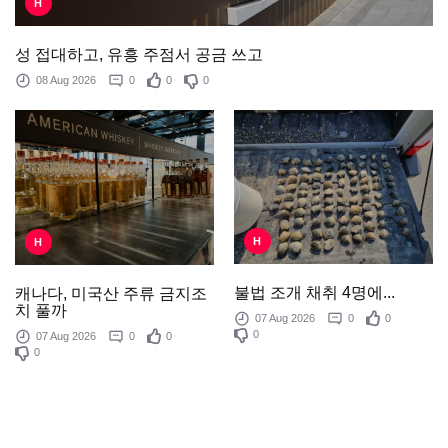
H
성 접대하고, 유흥 주점서 공금 쓰고
08 Aug 2026
0
0
0
H
H
불법 조개 채취 4명에...
캐나다, 미국산 주류 금지조
치 풀까
07 Aug 2026
0
0
0
07 Aug 2026
0
0
0