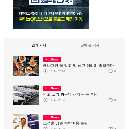
인기 기사
많이 본 기사
HotNews
캐나다인 덜 먹고 덜 쓰고 허리띠 졸라맨다
13 Jul 2026
0
HotNews
먹고 살기 힘든데 새차는 큰 부담
14 Jul 2026
0
HotNews
조성훈 장관 숙박비용 논란
14 Jul 2026
2