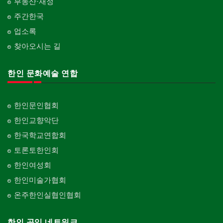
부동산·재정
주간한국
업소록
찾아오시는 길
한인 문화예술 연합
한인문인협회
한인교향악단
한국학교연합회
토론토한인회
한인여성회
한인미술가협회
온주한인실협인협회
한인 공익 네트워크