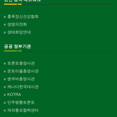
홍푹정신건강협회
생명의전화
생태희망연대
공공 정부기관
토론토총영사관
몬트리올총영사관
벤쿠버총영사관
캐나다한국대사관
KOTRA
민주평통토론토
재외통포협력센터