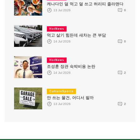
캐나다인 덜 먹고 덜 쓰고 허리띠 졸라맨다
13 Jul 2026
0
HotNews
먹고 살기 힘든데 새차는 큰 부담
14 Jul 2026
0
HotNews
조성훈 장관 숙박비용 논란
14 Jul 2026
2
CultureSports
안 쓰는 물건, 어디서 팔까
13 Jul 2026
2