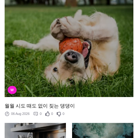
W
월월 시도 때도 없이 짖는 댕댕이
06 Aug 2026
0
0
0