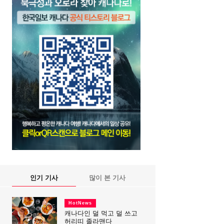
인기 기사
많이 본 기사
HotNews
캐나다인 덜 먹고 덜 쓰고
허리띠 졸라맨다