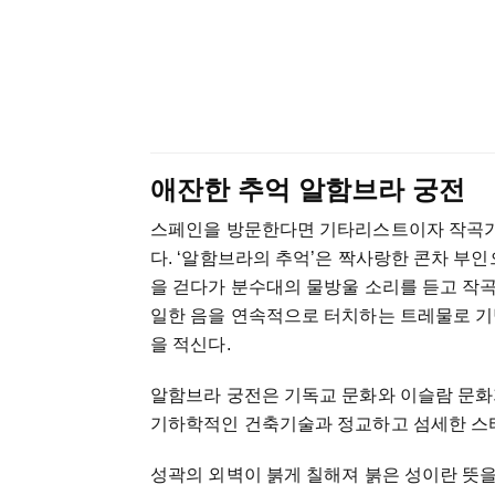
애잔한 추억 알함브라 궁전
스페인을 방문한다면 기타리스트이자 작곡가인
다. ‘알함브라의 추억’은 짝사랑한 콘차 부
을 걷다가 분수대의 물방울 소리를 듣고 작
일한 음을 연속적으로 터치하는 트레물로 기
을 적신다.
알함브라 궁전은 기독교 문화와 이슬람 문화
기하학적인 건축기술과 정교하고 섬세한 스
성곽의 외벽이 붉게 칠해져 붉은 성이란 뜻을