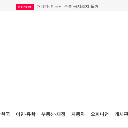
캐나다, 미국산 주류 금지조치 풀까
HotNews
"과도한 재산세 인상 억제"
HotNews
답 안 보이는 이란 전쟁
International
국세청 등 해킹 피해자 보상 청구 시작
HotNews
"美 정보기관, 독일 공항 폭발드론 러시아 소유 
International
성 접대하고, 유흥 주점서 공금 쓰고
HotNews
폭염에 다뉴브강 수위 낮아지자
International
구글과 메타가 발길 돌린 이유
Opinion
CNE에 한국의 맛과 멋 스며든다
HotNews
간한국
이민·유학
부동산·재정
자동차
오피니언
게시