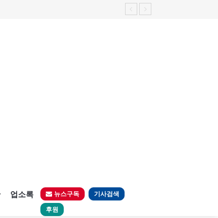
가능성 제기"
판
업소록
뉴스구독
기사검색
후원