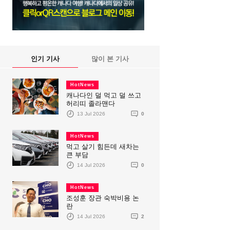
인기 기사
많이 본 기사
HotNews
캐나다인 덜 먹고 덜 쓰고
허리띠 졸라맨다
13 Jul 2026
0
HotNews
먹고 살기 힘든데 새차는
큰 부담
14 Jul 2026
0
HotNews
조성훈 장관 숙박비용 논
란
14 Jul 2026
2