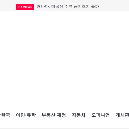
캐나다, 미국산 주류 금지조치 풀까
HotNews
제주 전국체전 10월16일 개막
CultureSports
퇴역 군용기, 산불 진화에 투입
HotNews
국세청 등 해킹 피해자 보상 청구 시작
HotNews
살사축제 총격 용의자 기소
HotNews
아동병원 직원 성범죄 혐의로 기소
HotNews
미국 영주권 수속 한인, 공항서 체포돼
HotNews
K-컬처 크루즈 타고 토론토 달군다
CultureSports
CNE에 한국의 맛과 멋 스며든다
HotNews
간한국
이민·유학
부동산·재정
자동차
오피니언
게시