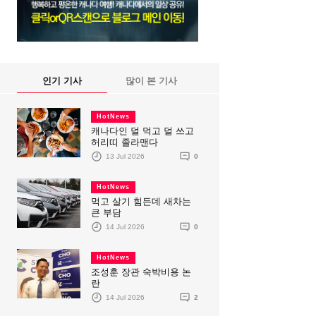
인기 기사
많이 본 기사
HotNews
캐나다인 덜 먹고 덜 쓰고
허리띠 졸라맨다
13 Jul 2026
0
HotNews
먹고 살기 힘든데 새차는
큰 부담
14 Jul 2026
0
HotNews
조성훈 장관 숙박비용 논
란
14 Jul 2026
2