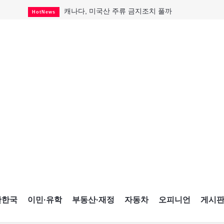
캐나다, 미국산 주류 금지조치 풀까
HotNews
제주 전국체전 10월16일 개막
CultureSports
퇴역 군용기, 산불 진화에 투입
HotNews
국세청 등 해킹 피해자 보상 청구 시작
HotNews
살사축제 총격 용의자 기소
HotNews
아동병원 직원 성범죄 혐의로 기소
HotNews
미국 영주권 수속 한인, 공항서 체포돼
HotNews
K-컬처 크루즈 타고 토론토 달군다
CultureSports
CNE에 한국의 맛과 멋 스며든다
HotNews
간한국
이민·유학
부동산·재정
자동차
오피니언
게시