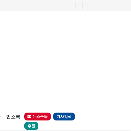
판
업소록
뉴스구독
기사검색
후원