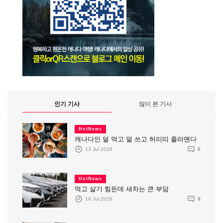
인기 기사
많이 본 기사
HotNews
캐나다인 덜 먹고 덜 쓰고 허리띠 졸라맨다
13 Jul 2026
0
HotNews
먹고 살기 힘든데 새차는 큰 부담
14 Jul 2026
0