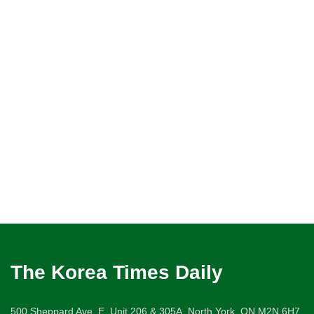
The Korea Times Daily
500 Sheppard Ave. E. Unit 206 & 305A, North York, ON M2N 6H7