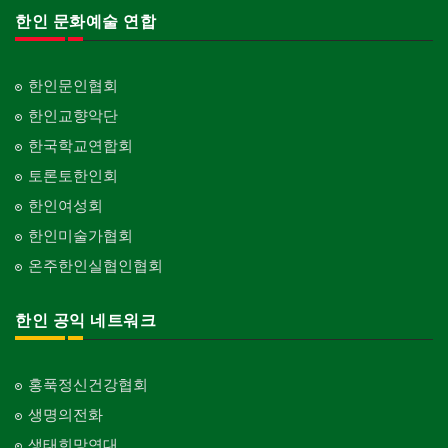
한인 문화예술 연합
한인문인협회
한인교향악단
한국학교연합회
토론토한인회
한인여성회
한인미술가협회
온주한인실협인협회
한인 공익 네트워크
홍푹정신건강협회
생명의전화
생태희망연대