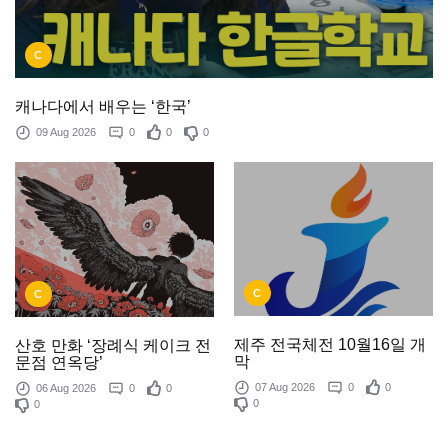
C
캐나다에서 배우는 ‘한국’
09 Aug 2026
0
0
0
C
C
제주 전국체전 10월16일 개
산호 만화 ‘장례식 케이크 전
막
문점 연옥당’
07 Aug 2026
0
0
06 Aug 2026
0
0
0
0