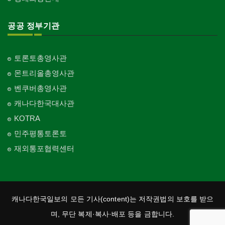
공공 정부기관
토론토총영사관
몬트리올총영사관
벤쿠버총영사관
캐나다한국대사관
KOTRA
민주평통토론토
재외통포협력센터
캐나다한국일보의 모든 기사(content)는 저작권법의 보호를 받으
며, 무단 복제·복사·배포 등을 금합니다.