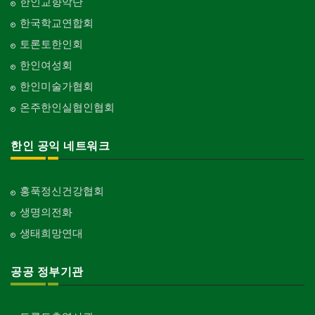
한인교향악단
한국학교연합회
토론토한인회
한인여성회
한인미술가협회
온주한인실협인협회
한인 공익 네트워크
홍푹정신건강협회
생명의전화
생태희망연대
공공 정부기관