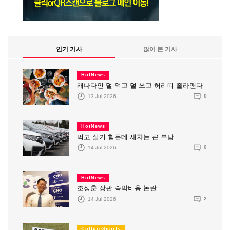
인기 기사
많이 본 기사
HotNews
캐나다인 덜 먹고 덜 쓰고 허리띠 졸라맨다
13 Jul 2026
0
HotNews
먹고 살기 힘든데 새차는 큰 부담
14 Jul 2026
0
HotNews
조성훈 장관 숙박비용 논란
14 Jul 2026
2
CultureSports