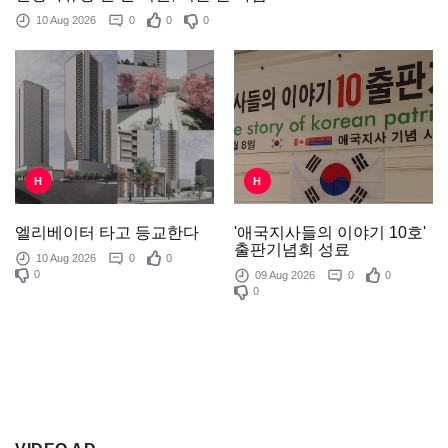
10 Aug 2026
0
0
0
H
H
'애국지사들의 이야기 10호'
엘리베이터 타고 등교한다
출판기념회 성료
10 Aug 2026
0
0
0
09 Aug 2026
0
0
0