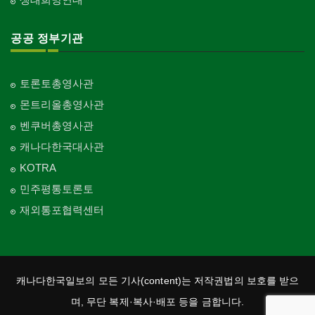
공공 정부기관
토론토총영사관
몬트리올총영사관
벤쿠버총영사관
캐나다한국대사관
KOTRA
민주평통토론토
재외통포협력센터
캐나다한국일보의 모든 기사(content)는 저작권법의 보호를 받으
며, 무단 복제·복사·배포 등을 금합니다.