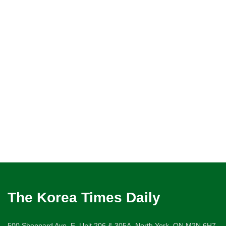
The Korea Times Daily
500 Sheppard Ave. E. Unit 206 & 305A, North York, ON M2N 6H7