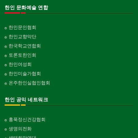
한인 문화예술 연합
한인문인협회
한인교향악단
한국학교연합회
토론토한인회
한인여성회
한인미술가협회
온주한인실협인협회
한인 공익 네트워크
홍푹정신건강협회
생명의전화
생태희망연대