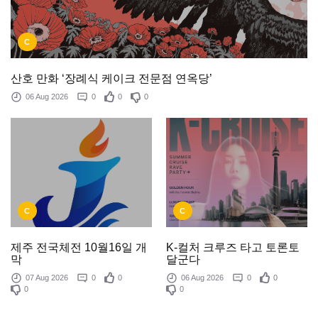
C
산호 만화 ‘장례식 케이크 전문점 연옥당’
06 Aug 2026
0
0
0
C
C
제주 전국체전 10월16일 개
K-컬처 크루즈 타고 토론토
막
달군다
07 Aug 2026
0
0
06 Aug 2026
0
0
0
0