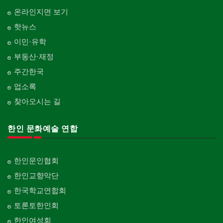
온라인지면 보기
핫뉴스
이민·유학
부동산·재정
주간한국
업소록
찾아오시는 길
한인 문화예술 연합
한인문인협회
한인교향악단
한국학교연합회
토론토한인회
한인여성회