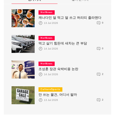
HotNews
캐나다인 덜 먹고 덜 쓰고 허리띠 졸라맨다
13 Jul 2026
0
HotNews
먹고 살기 힘든데 새차는 큰 부담
14 Jul 2026
0
HotNews
조성훈 장관 숙박비용 논란
14 Jul 2026
2
CultureSports
안 쓰는 물건, 어디서 팔까
13 Jul 2026
2