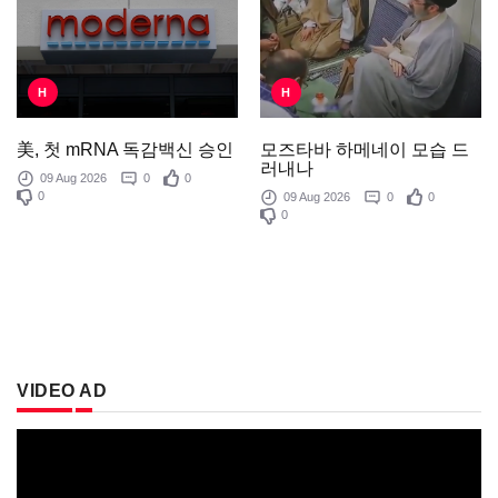
H
H
모즈타바 하메네이 모습 드
美, 첫 mRNA 독감백신 승인
러내나
09 Aug 2026
0
0
0
09 Aug 2026
0
0
0
VIDEO AD