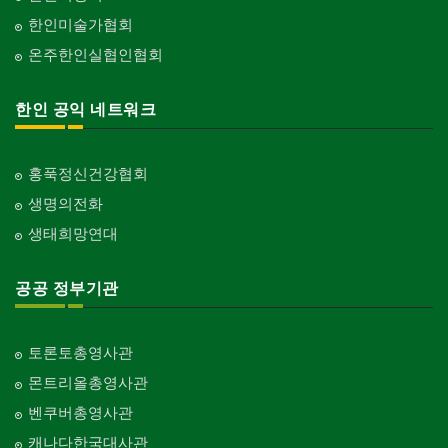
한인미술가협회
온주한인실협인협회
한인 공익 네트워크
홍푹정신건강협회
생명의전화
생태희망연대
공공 정부기관
토론토총영사관
몬트리올총영사관
벤쿠버총영사관
캐나다한국대사관