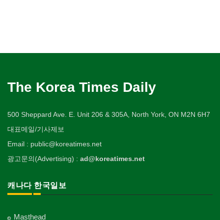
The Korea Times Daily
500 Sheppard Ave. E. Unit 206 & 305A, North York, ON M2N 6H7
대표메일/기사제보
Email : public@koreatimes.net
광고문의(Advertising) :
ad@koreatimes.net
캐나다 한국일보
Masthead