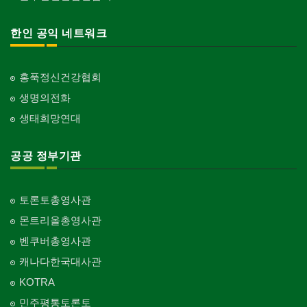
한인 공익 네트워크
홍푹정신건강협회
생명의전화
생태희망연대
공공 정부기관
토론토총영사관
몬트리올총영사관
벤쿠버총영사관
캐나다한국대사관
KOTRA
민주평통토론토