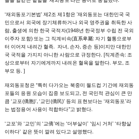
들을 일컫는 낱말을 '재외동포'라는 용어로 통일했다.
‘재외동포기본법’ 제2조 제1항은 '재외동포는 대한민국 국
민으로서 외국에 장기체류하거나 외국 영주권을 취득한 사
람, 출생에 의한 한국 국적자(1948년 한국정부 수립 전 국외
이주자 포함) 또는 그 직계비속(直系卑屬: 자기 혈통으로부
터 이어져 내려간 혈족. 자녀, 손자, 증손 등)이지만 대한민
국 국적을 가지지 아니한 사람으로 규정한다. [직계존속: 조
상으로부터 자기에게까지 내려온 혈육을 말한다. 부모, 조
부모 등. ]
재외동포청은 “특히 다가오는 북중미 월드컵 기간에 재외동
포들의 응원 모습이 집중 보도되고, 전 국민적 관심이 큰 만
큼 ‘교포(僑胞)’, ‘교민(僑民)’ 등의 표현보다는 ‘재외동포’라
는 법정용어 사용이 적합하다”고 밝혔다.
‘교포’와 ‘교민’의 ‘교僑’에는 ‘더부살이’ ‘임시 거처’ ‘타향살
이하다’ 같은 뜻이 깔려 있다고 설명했다.