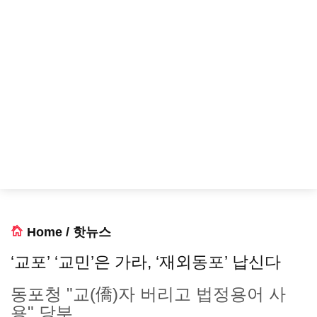
Home
/
핫뉴스
‘교포’ ‘교민’은 가라, ‘재외동포’ 납신다
동포청 "교(僑)자 버리고 법정용어 사
용" 당부