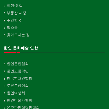
이민·유학
부동산·재정
주간한국
업소록
찾아오시는 길
한인 문화예술 연합
한인문인협회
한인교향악단
한국학교연합회
토론토한인회
한인여성회
한인미술가협회
온주한인실협인협회