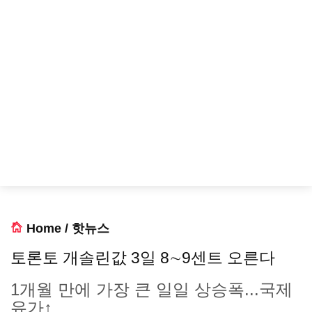
Home
/
핫뉴스
토론토 개솔린값 3일 8∼9센트 오른다
1개월 만에 가장 큰 일일 상승폭...국제
유가↑