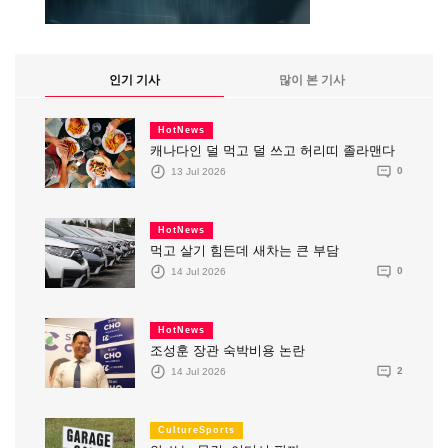
인기 기사
많이 본 기사
HotNews
캐나다인 덜 먹고 덜 쓰고 허리띠 졸라맨다
13 Jul 2026
0
HotNews
먹고 살기 힘든데 새차는 큰 부담
14 Jul 2026
0
HotNews
조성훈 장관 숙박비용 논란
14 Jul 2026
2
CultureSports