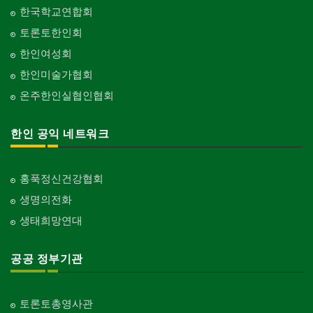
한국학교연합회
토론토한인회
한인여성회
한인미술가협회
온주한인실협인협회
한인 공익 네트워크
홍푹정신건강협회
생명의전화
생태희망연대
공공 정부기관
토론토총영사관