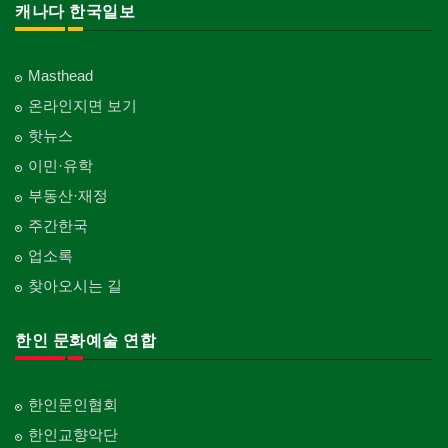
캐나다 한국일보
Masthead
온라인지면 보기
핫뉴스
이민·유학
부동산·재정
주간한국
업소록
찾아오시는 길
한인 문화예술 연합
한인문인협회
한인교향악단