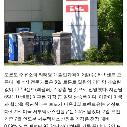
토론토 주유소의 리터당 개솔린가격이 3일(수) 8
∼9
센트 오
른다. 에너지 전문가들은 3일 토론토 일원의 리터당 개솔린
값이 177.9센트(레귤러)로 껑충 뛸 것으로 전망했다. 지난달
6일(+10센트) 이후론 가장 큰 일일 상승폭이다. 이란이 미국
과 협상을 중단한다는 보도가 나온 1일 브렌트유는 전장보
다 4.2%, 미국 서부텍사스산원유는 5.5% 올랐다. 2일 오전
기준 7월 인도분 서부텍사스산원유 가격은 전장 대비
0.09% 오른 배럴당 92.24달러(미화)를 기록 중이다. 2일 토