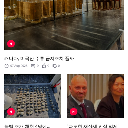
H
캐나다, 미국산 주류 금지조치 풀까
07 Aug 2026
0
0
0
H
H
"과도한 재산세 인상 억제"
불법 조개 채취 4명에...