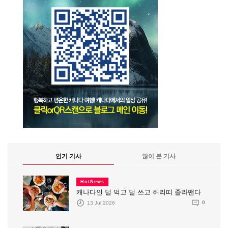
인기 기사
많이 본 기사
HotNews
캐나다인 덜 먹고 덜 쓰고 허리띠 졸라맨다
13 Jul 2026
0