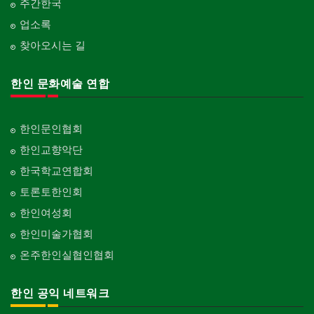
주간한국
업소록
찾아오시는 길
한인 문화예술 연합
한인문인협회
한인교향악단
한국학교연합회
토론토한인회
한인여성회
한인미술가협회
온주한인실협인협회
한인 공익 네트워크