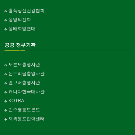
홍푹정신건강협회
생명의전화
생태희망연대
공공 정부기관
토론토총영사관
몬트리올총영사관
벤쿠버총영사관
캐나다한국대사관
KOTRA
민주평통토론토
재외통포협력센터