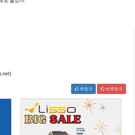
례로 들었다.
net)
추천
0
비추천
0