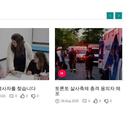
H
토론토 살사축제 총격 용의자 체
봉사자를 찾습니다
포
 2026
0
0
0
06 Aug 2026
0
0
0