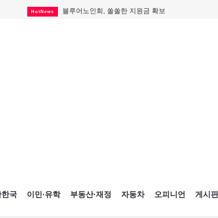
블루어노인회, 쏠쏠한 지원금 확보
HotNews
캐나다인 33% "생활비 부담에 보험 축소"
HotNews
"마약 범죄에 연루됐으니 돈 보내라"
HotNews
토론토 살사축제 총격 용의자 체포
HotNews
세계 10대 구조물서 내려오는 CN타워
CultureSports
이민자의 삶을 문학적 이야기로
CultureSports
미 총영사관 총격 용의자 2명 체포
HotNews
캐나다 공룡 화석, 주화로 탄생
CultureSports
"벌써 내년 여름이 기다려진다"
CultureSports
간한국
이민·유학
부동산·재정
자동차
오피니언
게시