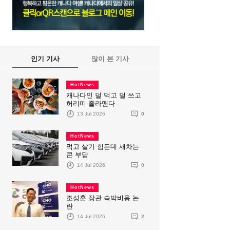
인기 기사
많이 본 기사
HotNews
캐나다인 덜 먹고 덜 쓰고
허리띠 졸라맨다
13 Jul 2026
0
HotNews
먹고 살기 힘든데 새차는
큰 부담
14 Jul 2026
0
HotNews
조성훈 장관 숙박비용 논
란
14 Jul 2026
2